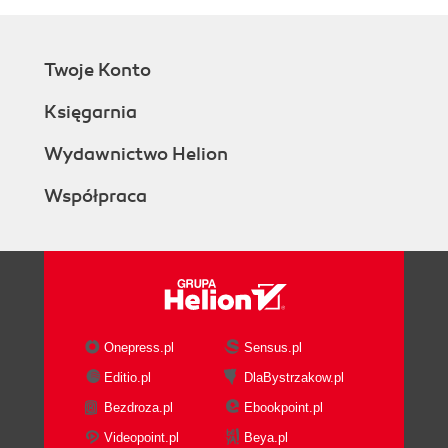
Twoje Konto
Księgarnia
Wydawnictwo Helion
Współpraca
Onepress.pl
Sensus.pl
Editio.pl
DlaBystrzakow.pl
Bezdroza.pl
Ebookpoint.pl
Videopoint.pl
Beya.pl