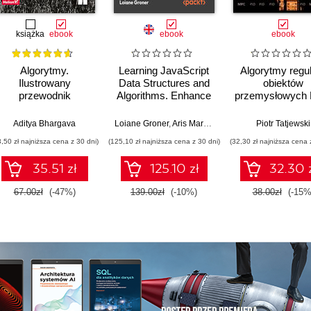
książka
ebook
ebook
ebook
Algorytmy.
Learning JavaScript
Algorytmy regul
Ilustrowany
Data Structures and
obiektów
przewodnik
Algorithms. Enhance
przemysłowych 
your problem-solving
MPC
skills in JavaScript
Aditya Bhargava
Loiane Groner
,
Aris Markogiannakis
,
Daniel Ostrovs
Piotr Tatjewski
and TypeScript -
3,50 zł najniższa cena z 30 dni)
(125,10 zł najniższa cena z 30 dni)
(32,30 zł najniższa cena 
Fourth Edition
35.51 zł
125.10 zł
32.30 
67.00zł
(-47%)
139.00zł
(-10%)
38.00zł
(-15%