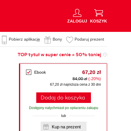
ZALOGUJ
KOSZYK
Pobierz aplikację
Bony
Podaruj prezent
TOP tytuł w super cenie » 50% taniej
67,20 zł
Ebook
84,00 zł
(-20%)
67,20 zł najniższa cena z 30 dni
Dodaj do koszyka
Dostępny natychmiast po opłaceniu zakupu
lub
Kup na prezent