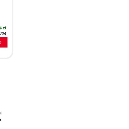
4 zł
38%)
a
a
e