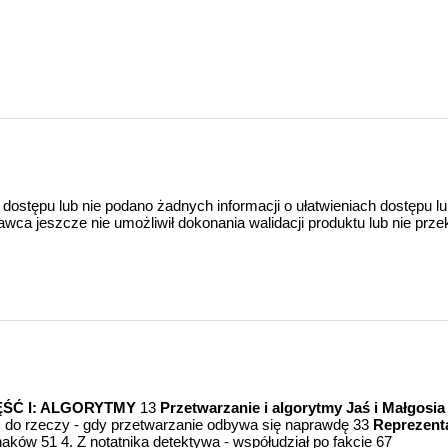
 dostępu lub nie podano żadnych informacji o ułatwieniach dostępu l
a jeszcze nie umożliwił dokonania walidacji produktu lub nie prze
ĘŚĆ I: ALGORYTMY
13
Przetwarzanie i algorytmy Jaś i Małgosia
 do rzeczy - gdy przetwarzanie odbywa się naprawdę 33
Reprezenta
aków 51 4. Z notatnika detektywa - współudział po fakcie 67