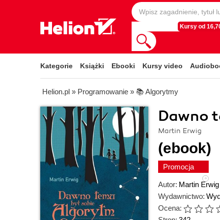
Kursy od 16,70
Kategorie
Książki
Ebooki
Kursy video
Audiobo
Helion.pl
»
Programowanie
»
📚 Algorytmy
Dawno t
Martin Erwig
(ebook)
Promocja
Autor:
Martin Erwig
Wydawnictwo:
Wyd
Ocena:
Stron:
342