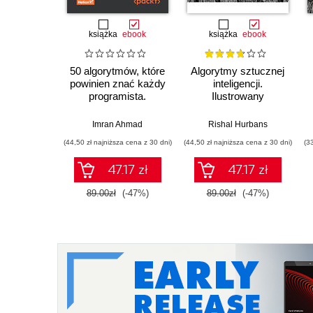
książka
ebook
książka
ebook
50 algorytmów, które
Algorytmy sztucznej
powinien znać każdy
inteligencji.
programista.
Ilustrowany
Klasyczne i
przewodnik
nowoczesne
Imran Ahmad
Rishal Hurbans
algorytmy z dziedzin
(44,50 zł najniższa cena z 30 dni)
(44,50 zł najniższa cena z 30 dni)
(3
uczenia
maszynowego,
47.17 zł
47.17 zł
projektowania
oprogramowania,
89.00zł
(-47%)
89.00zł
(-47%)
systemów danych i
kryptografii. Wydanie
II