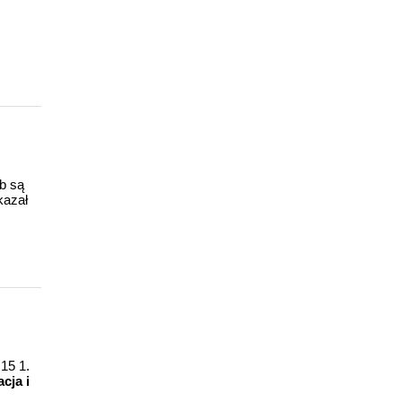
ub są
kazał
15 1.
cja i