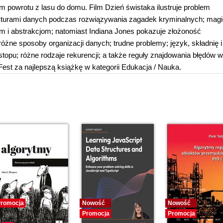
m powrotu z lasu do domu. Film Dzień świstaka ilustruje problem
ukturami danych podczas rozwiązywania zagadek kryminalnych; mag
m i abstrakcjom; natomiast Indiana Jones pokazuje złożoność
óżne sposoby organizacji danych; trudne problemy; język, składnię i
 stopu; różne rodzaje rekurencji; a także reguły znajdowania błędów w
st za najlepszą książkę w kategorii Edukacja / Nauka.
romocja
Nowość
Nowość
Promocja
Promocja