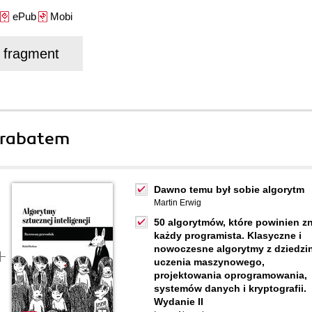
ePub
Mobi
j fragment
 rabatem
Dawno temu był sobie algorytm
Martin Erwig
50 algorytmów, które powinien z
każdy programista. Klasyczne i
nowoczesne algorytmy z dziedzi
uczenia maszynowego,
projektowania oprogramowania,
systemów danych i kryptografii.
Wydanie II