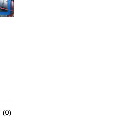
g
(0)