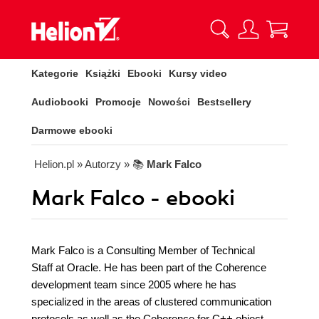
Kategorie
Książki
Ebooki
Kursy video
Audiobooki
Promocje
Nowości
Bestsellery
Darmowe ebooki
Helion.pl
» Autorzy
» 📚
Mark Falco
Mark Falco - ebooki
Mark Falco is a Consulting Member of Technical
Staff at Oracle. He has been part of the Coherence
development team since 2005 where he has
specialized in the areas of clustered communication
protocols as well as the Coherence for C++ object