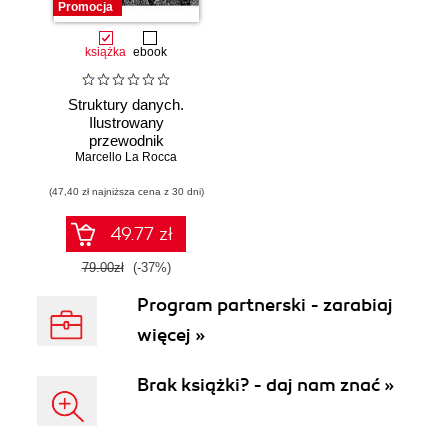
Promocja
książka
ebook
Struktury danych.
Ilustrowany
przewodnik
Marcello La Rocca
(47,40 zł najniższa cena z 30 dni)
49.77 zł
79.00zł
(-37%)
Program partnerski - zarabiaj
więcej »
Brak książki? - daj nam znać »