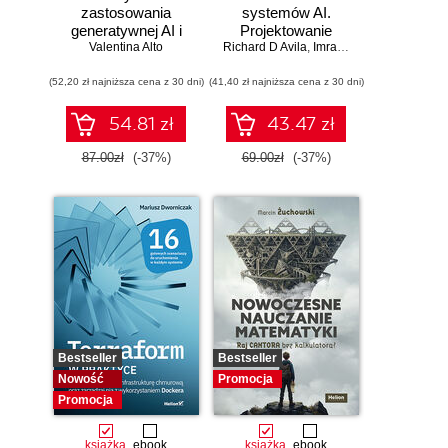
zastosowania
systemów AI.
generatywnej AI i
Projektowanie
Valentina Alto
ChatGPT.
Richard D Avila
skalowalnego i
,
Imran Ahmad
Wykorzystaj
niezawodnego
(52,20 zł najniższa cena z 30 dni)
potencjał inżynierii
(41,40 zł najniższa cena z 30 dni)
oprogramowania
promptów z
technologiami
54.81 zł
43.47 zł
OpenAI dla
zwiększenia
87.00zł
(-37%)
69.00zł
(-37%)
produktywności i
kreatywności.
Wydanie II
Bestseller
Bestseller
Nowość
Promocja
Promocja
książka
ebook
książka
ebook