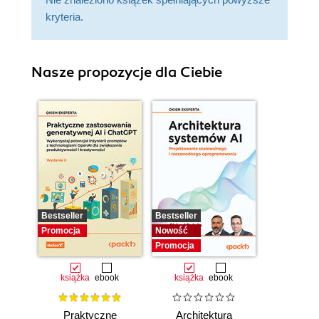
kryteria.
Nasze propozycje dla Ciebie
Bestseller
Bestseller
Promocja
Nowość
Promocja
książka
ebook
książka
ebook
Praktyczne
Architektura