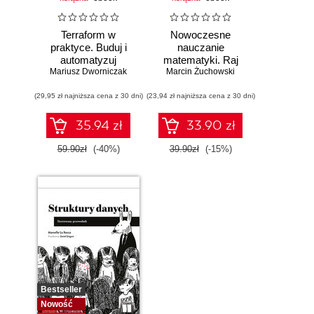
Terraform w
Nowoczesne
praktyce. Buduj i
nauczanie
automatyzuj
matematyki. Raj
Mariusz Dworniczak
infrastrukturę
Marcin Żuchowski
Cantora bez
chmurową oraz
kalkulatora?
(29,95 zł najniższa cena z 30 dni)
zarządzaj nią z
(23,94 zł najniższa cena z 30 dni)
wykorzystaniem
Dockera
35.94 zł
33.90 zł
59.90zł
(-40%)
39.90zł
(-15%)
Bestseller
Nowość