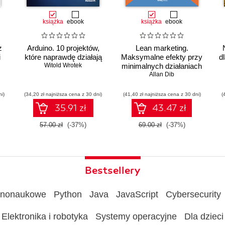
książka
ebook
książka
ebook
z
Arduino. 10 projektów,
Lean marketing.
i
które naprawdę działają
Maksymalne efekty przy
d
Witold Wrotek
minimalnych działaniach
Allan Dib
ni)
(34,20 zł najniższa cena z 30 dni)
(41,40 zł najniższa cena z 30 dni)
(
ów
35.91 zł
43.47 zł
57.00 zł
(-37%)
69.00 zł
(-37%)
Bestsellery
rnonaukowe
Python
Java
JavaScript
Cybersecurity
Elektronika i robotyka
Systemy operacyjne
Dla dzieci