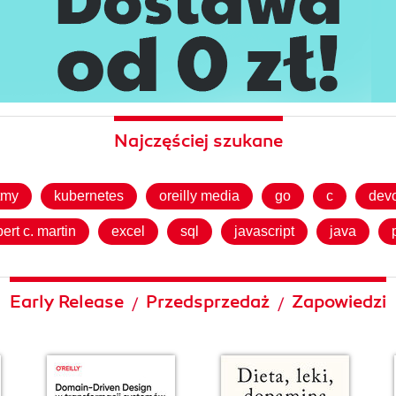
Najczęściej szukane
tmy
kubernetes
oreilly media
go
c
dev
bert c. martin
excel
sql
javascript
java
Early Release
Przedsprzedaż
Zapowiedzi
/
/