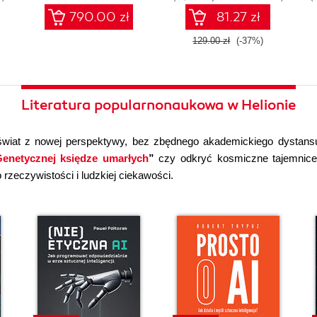
790.00 zł
81.27 zł
129.00 zł
(-37%)
Literatura popularnonaukowa w Helionie
wiat z nowej perspektywy, bez zbędnego akademickiego dystans
enetycznej księdze umarłych
”
czy odkryć kosmiczne tajemni
rzeczywistości i ludzkiej ciekawości.