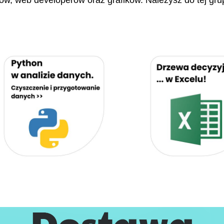
stów, web developerów oraz grafików. Należysz do tej gru