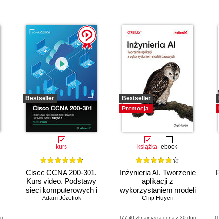
Bestseller
Bestseller
Promocja
kurs
książka
ebook
Cisco CCNA 200-301.
Inżynieria AI. Tworzenie
Kurs video. Podstawy
aplikacji z
sieci komputerowych i
wykorzystaniem modeli
Adam Józefiok
konfiguracji
bazowych
Chip Huyen
i)
(77,40 zł najniższa cena z 30 dni)
(