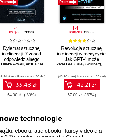
Promocja
Promocja
Promocja
książka
ebook
książka
ebook
ksią
Dylemat sztucznej
Rewolucja sztucznej
Jak Unix 
inteligencji. 7 zasad
inteligencji w medycynie.
Brian 
odpowiedzialnego
Jak GPT-4 może
Juliette Powell
tworzenia technologii
,
Art Kleiner
Peter Lee
zmienić przyszłość
,
Carey Goldberg
,
Isaac Kohane
32,94 zł najniższa cena z 30 dni)
(40,20 zł najniższa cena z 30 dni)
(29,40 zł naj
33.48 zł
42.21 zł
54.90 zł
(-39%)
67.00 zł
(-37%)
49.00
i nowe technologie
iążki, ebooki, audiobooki i kursy video dla