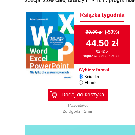
specjalistów całej branży IT - m.in. programi
Książka tygodnia
89.00 zł
(-50%)
44.50 zł
53.40 zł
najniższa cena z 30 dni
Wybierz format:
Książka
Ebook
Dodaj do koszyka
Pozostało:
2d 9godz 42min