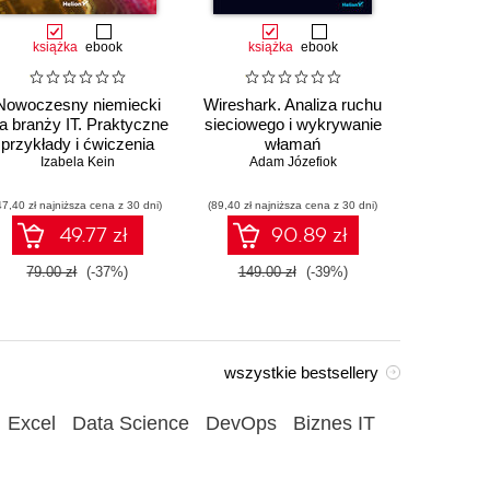
książka
ebook
książka
ebook
ksią
Nowoczesny niemiecki
Wireshark. Analiza ruchu
Au
la branży IT. Praktyczne
sieciowego i wykrywanie
przemysł
przykłady i ćwiczenia
włamań
sterowa
Izabela Kein
Adam Józefiok
Wito
47,40 zł najniższa cena z 30 dni)
(89,40 zł najniższa cena z 30 dni)
(35,94 zł naj
49.77 zł
90.89 zł
79.00 zł
(-37%)
149.00 zł
(-39%)
59.90
wszystkie bestsellery
Excel
Data Science
DevOps
Biznes IT