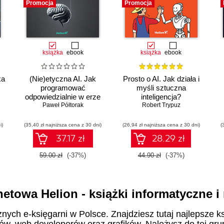
Promocja
Promocja
książka
ebook
książka
ebook
ka
(Nie)etyczna AI. Jak
Prosto o AI. Jak działa i
programować
myśli sztuczna
odpowiedzialnie w erze
inteligencja?
sztucznej inteligencji
Paweł Półtorak
Robert Trypuz
i)
(35,40 zł najniższa cena z 30 dni)
(26,94 zł najniższa cena z 30 dni)
(
37.17 zł
28.29 zł
59.00 zł
(-37%)
44.90 zł
(-37%)
netowa Helion - książki informatyczne 
znych e-księgarni w Polsce. Znajdziesz tutaj najlepsze ks