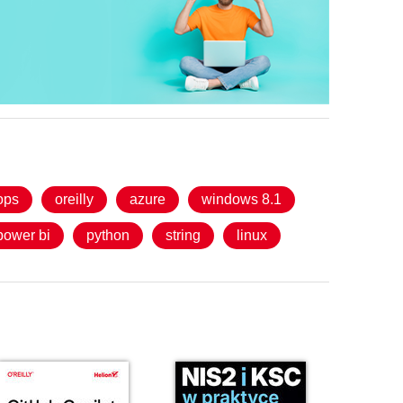
ops
oreilly
azure
windows 8.1
power bi
python
string
linux