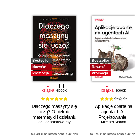
Bestseller
Bestseller
Nowość
Nowość
Promocja
Promocja
książka
ebook
książka
ebook
Dlaczego maszyny się
Aplikacje oparte na
uczą? O pięknie
agentach AI.
matematyki i działaniu
Projektowanie i
współczesnej sztucznej
Anil Ananthaswamy
wdrażanie systemów
Michael Albada
inteligencji
wieloagentowych
(41,40 zł najniższa cena z 30 dni)
(49,50 zł najniższa cena z 30 dn