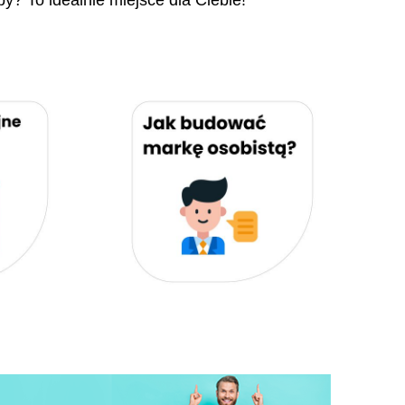
py? To idealnie miejsce dla Ciebie!