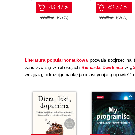
43.47 zł
62.37 zł
69.00 zł
(-37%)
99.00 zł
(-37%)
Literatura popularnonaukowa
pozwala spojrzeć na ś
zanurzyć się w refleksjach
Richarda Dawkinsa
w
„
G
wciągają, pokazując naukę jako fascynującą opowieść o 