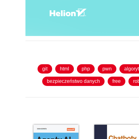
git
html
php
pwn
algory
bezpieczeństwo danych
free
ro