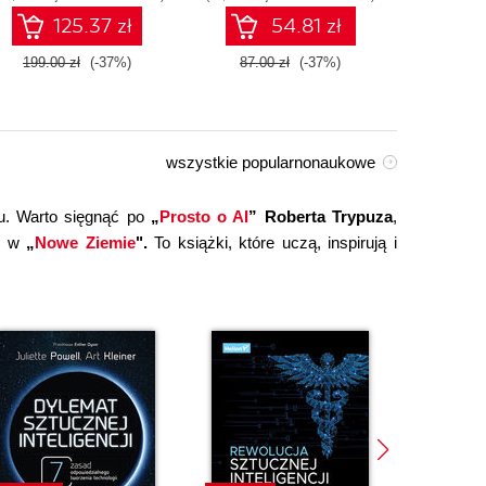
technologiami OpenAI
125.37 zł
54.81 zł
dla zwiększenia
produktywności i
199.00 zł
(-37%)
87.00 zł
(-37%)
149.0
kreatywności. Wydanie II
wszystkie popularnonaukowe
u. Warto sięgnąć po
„
Prosto o AI
” Roberta Trypuza
,
ce w
„
Nowe Ziemie
".
To książki, które uczą, inspirują i