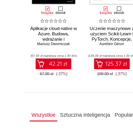
książka
ebook
książka
ebook
Aplikacje cloud-native w
Uczenie maszynowe 
Azure. Budowa,
użyciem Scikit-Learn 
wdrażanie i
PyTorch. Koncepcje,
Mariusz Dworniczak
bezpieczeństwo
narzędzia i techniki
Aurélien Géron
umożliwiające
konstruowanie
(67,00 zł najniższa cena z 30 dni)
(139,30 zł najniższa cena z 30 d
inteligentnych system
42.21 zł
125.37 zł
67.00 zł
(-37%)
199.00 zł
(-37%)
Wszystkie
Sztuczna inteligencja
Popula