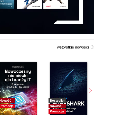
wszystkie nowości
Nowość
Bestseller
Bestselle
Promocja
Nowość
Nowość
Promocja
Promocja