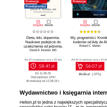
Promocja
Promocja
Przedsprzedaż
książka
ebook
książka
ebook
Dieta, leki, dopamina.
My, programiści. Kroni
Naukowe podejście do
koderów od Ady do AI
uzależnienia od jedzenia,
Robert C. Martin
fenomenu GLP-1 i roli
David A. Kessler
,
MD
zdrowych nawyków
(51,92 zł najniższa cena z 30 dni)
(53,40 zł najniższa cena z 30 dn
58.41 zł
56.07 zł
Do 11.08.26
89.00 zł
(-37%)
Oszczędzasz 10%!
W realizacji od 12.08.26 r.
Wydawnictwo i księgarnia inter
Helion.pl to jedna z największych specjalistyc