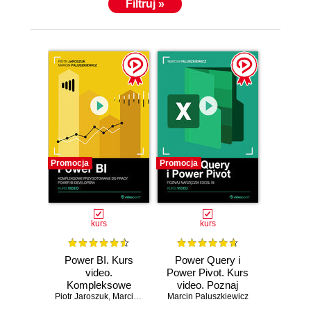
Filtruj »
Promocja
Promocja
kurs
kurs
Power BI. Kurs
Power Query i
video.
Power Pivot. Kurs
Kompleksowe
video. Poznaj
Piotr Jaroszuk
przygotowanie do
,
Marcin Paluszkiewicz
narzędzia Excel BI
Marcin Paluszkiewicz
pracy Power BI