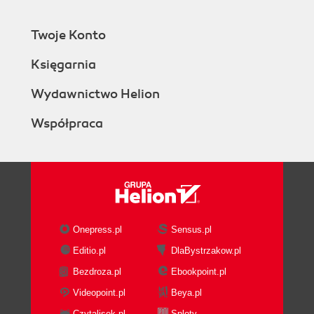
Twoje Konto
Księgarnia
Wydawnictwo Helion
Współpraca
Onepress.pl
Sensus.pl
Editio.pl
DlaBystrzakow.pl
Bezdroza.pl
Ebookpoint.pl
Videopoint.pl
Beya.pl
Czytalisek.pl
Sploty