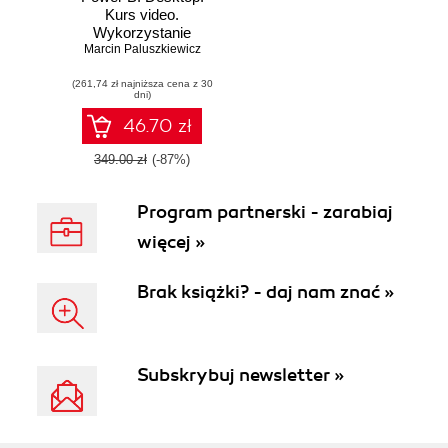
Kurs video.
Wykorzystanie
Marcin Paluszkiewicz
narzędzia w
analizie i
(261,74 zł najniższa cena z 30
wizualizacji danych
dni)
46.70 zł
349.00 zł
(-87%)
Program partnerski - zarabiaj
więcej »
Brak książki? - daj nam znać »
Subskrybuj newsletter »