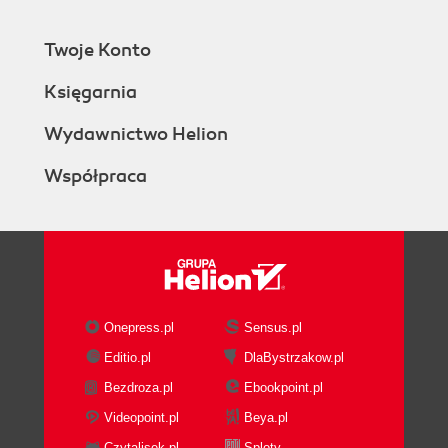
Twoje Konto
Księgarnia
Wydawnictwo Helion
Współpraca
Onepress.pl
Sensus.pl
Editio.pl
DlaBystrzakow.pl
Bezdroza.pl
Ebookpoint.pl
Videopoint.pl
Beya.pl
Czytalisek.pl
Sploty