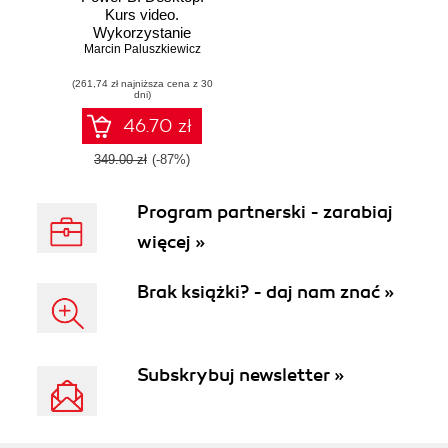
Kurs video.
Wykorzystanie
Marcin Paluszkiewicz
narzędzia w
analizie i
(261,74 zł najniższa cena z 30
wizualizacji danych
dni)
46.70 zł
349.00 zł
(-87%)
Program partnerski - zarabiaj
więcej »
Brak książki? - daj nam znać »
Subskrybuj newsletter »