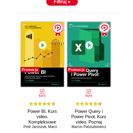
Filtruj »
Promocja
Promocja
kurs
kurs
Power BI. Kurs
Power Query i
video.
Power Pivot. Kurs
Kompleksowe
video. Poznaj
Piotr Jaroszuk
przygotowanie do
,
Marcin Paluszkiewicz
narzędzia Excel BI
Marcin Paluszkiewicz
pracy Power BI