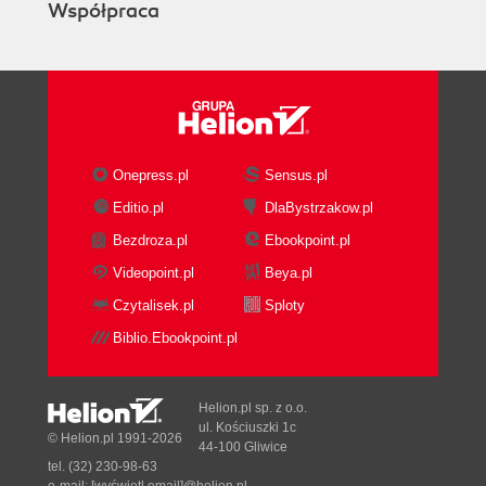
Współpraca
Onepress.pl
Sensus.pl
Editio.pl
DlaBystrzakow.pl
Bezdroza.pl
Ebookpoint.pl
Videopoint.pl
Beya.pl
Czytalisek.pl
Sploty
Biblio.Ebookpoint.pl
Helion.pl sp. z o.o.
ul. Kościuszki 1c
© Helion.pl 1991-2026
44-100 Gliwice
tel. (32) 230-98-63
e-mail:
[wyświetl email]@helion.pl