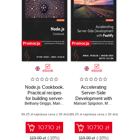
Promocja
Promocja
ebook
ebook
Node.js Cookbook.
Accelerating
Practical recipes
Server-Side
for building server-
Development with
Bethany Griggs
side web
,
Manuel Spigolon
Manuel Spigolon
Fastify. A
,
Maksim Sinik
,
Matteo
applications with
comprehensive
(89,25 zł najniższa cena z 30 dni)
Node.js 22 - Fifth
(89,25 zł najniższa cena z 30 dni)
guide to API
Edition
development for
building a scalable
107.10 zł
107.10 zł
backend for your
web apps
119.00 zł
(-10%)
119.00 zł
(-10%)