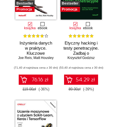
Bestseller
Bestseller
Promocja
Promocja
książka
ebook
książka
ebook
Inżynieria danych
Etyczny hacking i
w praktyce.
testy penetracyjne.
Kluczowe
Zadbaj o
Joe Reis
koncepcje i
,
Matt Housley
bezpieczeństwo
Krzysztof Godzisz
najlepsze
sieci LAN i WLAN
(71,40 zł najniższa cena z 30 dni)
technologie
(53,40 zł najniższa cena z 30 dni)
76.16 zł
54.29 zł
119.00zł
(-36%)
89.00zł
(-39%)