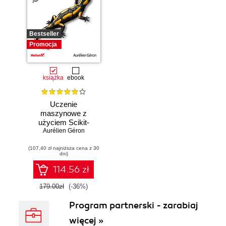
Bestseller
Promocja
książka
ebook
Uczenie
maszynowe z
użyciem Scikit-
Learn, Keras i
Aurélien Géron
TensorFlow.
(107,40 zł najniższa cena z 30
Wydanie III
dni)
114.56 zł
179.00zł
(-36%)
Program partnerski - zarabiaj
więcej »