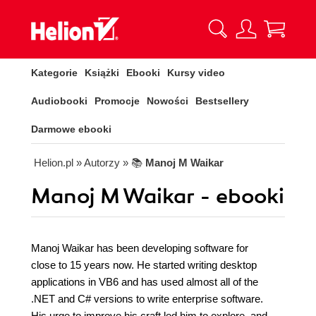
Kategorie
Książki
Ebooki
Kursy video
Audiobooki
Promocje
Nowości
Bestsellery
Darmowe ebooki
Helion.pl
» Autorzy
» 📚
Manoj M Waikar
Manoj M Waikar - ebooki
Manoj Waikar has been developing software for
close to 15 years now. He started writing desktop
applications in VB6 and has used almost all of the
.NET and C# versions to write enterprise software.
His urge to improve his craft led him to explore, and