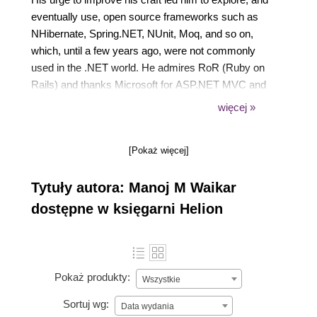
eventually use, open source frameworks such as
NHibernate, Spring.NET, NUnit, Moq, and so on,
which, until a few years ago, were not commonly
used in the .NET world. He admires RoR (Ruby on
Rails) and thanks Microsoft for ASP.NET MVC and
Web API. Due to some of the limitations of server-
więcej »
side MVC frameworks, he introduced AngularJS in
one of the UK-based start-ups that he worked with
[Pokaż więcej]
and used it to great success. He is interested in
functional programming and loves Clojure (a Lisp for
Tytuły autora: Manoj M Waikar
the JVM) and ClojureScript (which compiles to
JavaScript). Of late, he has also started exploring F#
dostępne w księgarni Helion
and considers it the best language for the .NET
platform.
Pokaż produkty:
Wszystkie
Sortuj wg:
Data wydania