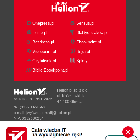
Onepress.pl
Sensus.pl
Editio.pl
DlaBystrzakow.pl
Bezdroza.pl
Ebookpoint.pl
Videopoint.pl
Beya.pl
Czytalisek.pl
Sploty
Biblio.Ebookpoint.pl
Helion.pl sp. z o.o.
ul. Kościuszki 1c
© Helion.pl 1991-2026
44-100 Gliwice
tel. (32) 230-98-63
e-mail:
[wyświetl email]@helion.pl
NIP: 6312636254
Regon: 241989027
Designed with ♥ by
Tonik.pl