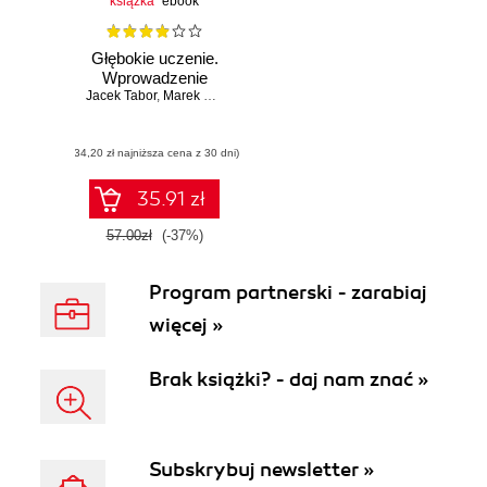
książka
ebook
Głębokie uczenie.
Wprowadzenie
Jacek Tabor
,
Marek Śmieja
,
Łukasz Struski
,
Przemysław Spurek
,
Mac
(34,20 zł najniższa cena z 30 dni)
35.91 zł
57.00zł
(-37%)
Program partnerski - zarabiaj
więcej »
Brak książki? - daj nam znać »
Subskrybuj newsletter »