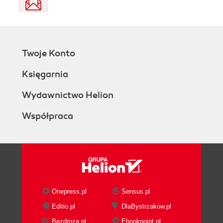
Twoje Konto
Księgarnia
Wydawnictwo Helion
Współpraca
Onepress.pl
Sensus.pl
Editio.pl
DlaBystrzakow.pl
Bezdroza.pl
Ebookpoint.pl