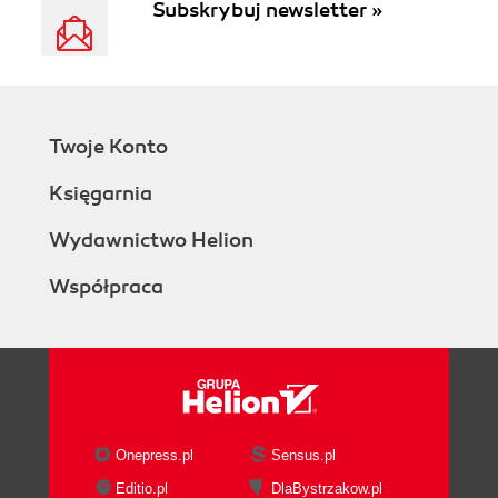
Subskrybuj newsletter »
Twoje Konto
Księgarnia
Wydawnictwo Helion
Współpraca
Onepress.pl
Sensus.pl
Editio.pl
DlaBystrzakow.pl