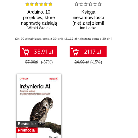
Arduino. 10
Księga
projektów, które
niesamowitości
naprawdę działają
(nie) z tej ziemi!
Witold Wrotek
Księga faktów
Ian Locke
prawdziwych, choć
(34,20 zł najniższa cena z 30 dni)
(21,17 zł najniższa cena z 30 dni)
niezwykłych
35.91 zł
21.17 zł
57.00zł
(-37%)
24.90 zł
(-15%)
Bestseller
Promocja