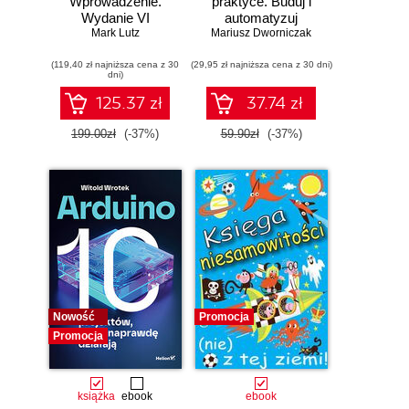
Wprowadzenie.
praktyce. Buduj i
Wydanie VI
automatyzuj
Mark Lutz
Mariusz Dworniczak
infrastrukturę
chmurową oraz
(119,40 zł najniższa cena z 30
(29,95 zł najniższa cena z 30 dni)
zarządzaj nią z
dni)
wykorzystaniem
Dockera
125.37 zł
37.74 zł
199.00zł
(-37%)
59.90zł
(-37%)
Nowość
Promocja
Promocja
książka
ebook
ebook