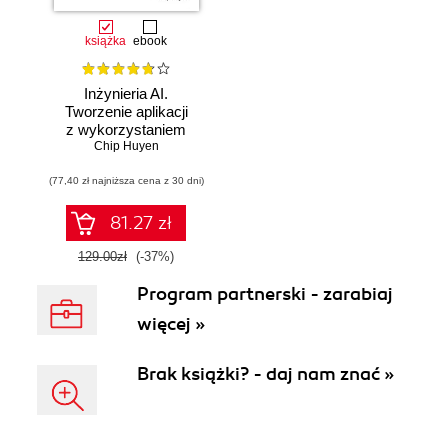
książka
ebook
Inżynieria AI.
Tworzenie aplikacji
z wykorzystaniem
modeli bazowych
Chip Huyen
(77,40 zł najniższa cena z 30 dni)
81.27 zł
129.00zł
(-37%)
Program partnerski - zarabiaj
więcej »
Brak książki? - daj nam znać »