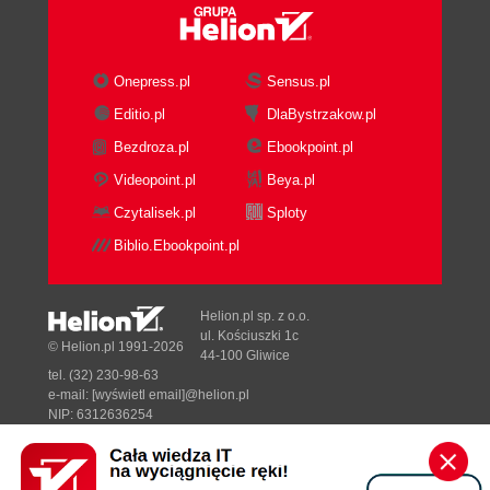
Onepress.pl
Sensus.pl
Editio.pl
DlaBystrzakow.pl
Bezdroza.pl
Ebookpoint.pl
Videopoint.pl
Beya.pl
Czytalisek.pl
Sploty
Biblio.Ebookpoint.pl
Helion.pl sp. z o.o.
ul. Kościuszki 1c
© Helion.pl 1991-2026
44-100 Gliwice
tel. (32) 230-98-63
e-mail:
[wyświetl email]@helion.pl
NIP: 6312636254
Regon: 241989027
Designed with ♥ by
Tonik.pl