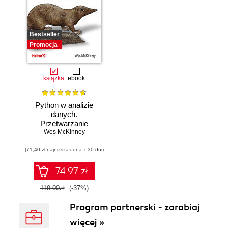
Bestseller
Promocja
książka
ebook
Python w analizie
danych.
Przetwarzanie
danych za pomocą
Wes McKinney
pakietów pandas i
(71,40 zł najniższa cena z 30 dni)
NumPy oraz
środowiska
Jupyter. Wydanie
74.97 zł
III
119.00zł
(-37%)
Program partnerski - zarabiaj
więcej »