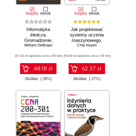
książka
ebook
książka
ebook
Informatyka
Jak projektować
śledcza.
systemy uczenia
Gromadzenie,
maszynowego.
William Oettinger
analiza i
Chip Huyen
Iteracyjne
zabezpieczanie
tworzenie aplikacji
(47,40 zł najniższa cena z 30 dni)
dowodów
(59,40 zł najniższa cena z 30 dni)
gotowych do pracy
elektronicznych dla
początkujących.
48.18 zł
62.37 zł
Wydanie II
79.00zł
(-39%)
99.00zł
(-37%)