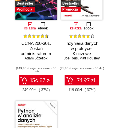
Bestseller
Bestseller
Promocja
Promocja
książka
ebook
książka
ebook
CCNA 200-301.
Inżynieria danych
Zostań
w praktyce.
administratorem
Kluczowe
Adam Józefiok
sieci
Joe Reis
koncepcje i
,
Matt Housley
komputerowych
najlepsze
(149,40 zł najniższa cena z 30
Cisco. Wydanie II
(71,40 zł najniższa cena z 30 dni)
technologie
dni)
156.87 zł
74.97 zł
249.00zł
(-37%)
119.00zł
(-37%)