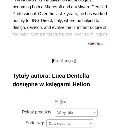
becoming both a Microsoft and a VMware Certified
Professional. Over the last 7 years, he has worked
mainly for ING Direct, Italy, where he helped to
design, develop, and evolve the IT infrastructure of
the bank. Some projects he was involved in include
call center virtualization, design of bankshop
więcej »
infrastructures, outsourcing part of the back office,
and insourcing the core banking backend. In the
[Pokaż więcej]
past, he worked as a Java/C# developer. Now, he
leverages his programming skills to write scripts and
Tytuły autora: Luca Dentella
programs to automate administrative tasks.He
designs, implements, and administers XenApp
dostępne w księgarni Helion
farms for different customers. He's the author of
Citrix XenApp Performance Essentials, Packt
Publishing. You can visit Luca's blog at
https://www.lucadentella.it.
Pokaż produkty:
Wszystkie
Sortuj wg:
Data wydania