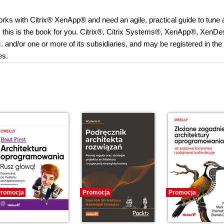
orks with Citrix® XenApp® and need an agile, practical guide to tune
 this is the book for you. Citrix®, Citrix Systems®, XenApp®, XenD
and/or one or more of its subsidiaries, and may be registered in the
es.
romocja
Promocja
Promocja