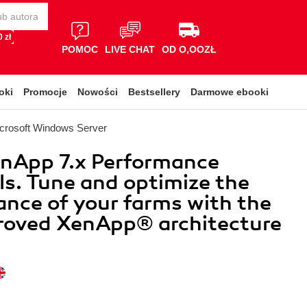
 zł
POMOC
LIVE CHAT
OD O,OOZŁ
oki
Promocje
Nowości
Bestsellery
Darmowe ebooki
crosoft Windows Server
enApp 7.x Performance
ls. Tune and optimize the
nce of your farms with the
roved XenApp® architecture