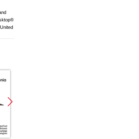
 and
esktop®
 United
Promocja
Promocja
Promoc