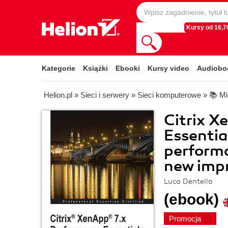
Kursy od 16,70
Kategorie
Książki
Ebooki
Kursy video
Audiobo
Helion.pl
»
Sieci i serwery
»
Sieci komputerowe
»
📚 Mi
Citrix X
Essentia
performa
new imp
Luca Dentella
(ebook)
Promocja