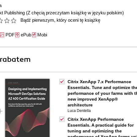
a
t Publishing
(Z chęcią przeczytam książkę w języku polskim)
Bądź pierwszym, który oceni tę książkę
PDF
ePub
Mobi
 rabatem
Citrix XenApp 7.x Performance
Essentials. Tune and optimize th
performance of your farms with t
new improved XenApp®
architecture
Luca Dentella
Citrix XenApp Performance
Essentials. A practical guide for
tuning and optimizing the
performance of XenApp farms us