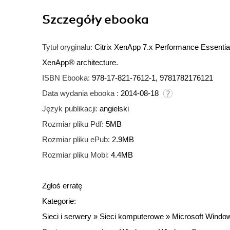
Szczegóły
ebooka
Tytuł oryginału:
Citrix XenApp 7.x Performance Essentia
XenApp® architecture.
ISBN Ebooka:
978-17-821-7612-1, 9781782176121
Data wydania ebooka :
2014-08-18
Język publikacji:
angielski
Rozmiar pliku Pdf:
5MB
Rozmiar pliku ePub:
2.9MB
Rozmiar pliku Mobi:
4.4MB
Zgłoś erratę
Kategorie:
Sieci i serwery
»
Sieci komputerowe
»
Microsoft Windo