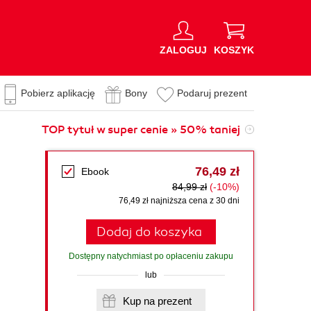
ZALOGUJ
KOSZYK
Pobierz aplikację
Bony
Podaruj prezent
TOP tytuł w super cenie » 50% taniej
76,49 zł
Ebook
84,99 zł
(-10%)
76,49 zł najniższa cena z 30 dni
Dodaj do koszyka
Dostępny natychmiast po opłaceniu zakupu
lub
Kup na prezent