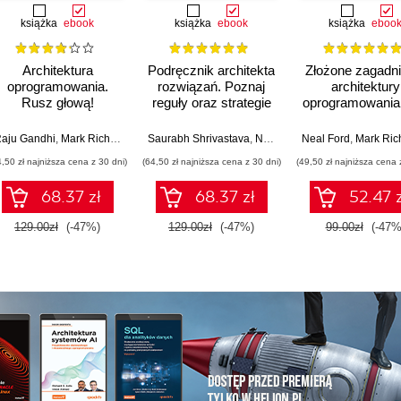
książka
ebook
książka
ebook
książka
eboo
Architektura
Podręcznik architekta
Złożone zagadni
oprogramowania.
rozwiązań. Poznaj
architektury
Rusz głową!
reguły oraz strategie
oprogramowania
Przewodnik po
projektu architektury i
analizować
myśleniu
rozpocznij niezwykłą
kompromisy 
aju Gandhi
,
Mark Richards
,
Neal Ford
Saurabh Shrivastava
,
Neelanjali Srivastav
Neal Ford
,
Mark Richa
architektonicznym
karierę. Wydanie II
podejmować tr
4,50 zł najniższa cena z 30 dni)
(64,50 zł najniższa cena z 30 dni)
(49,50 zł najniższa cena 
decyzje
68.37 zł
68.37 zł
52.47 z
129.00zł
(-47%)
129.00zł
(-47%)
99.00zł
(-47%