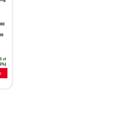
400
00
8 zł
16%)
a