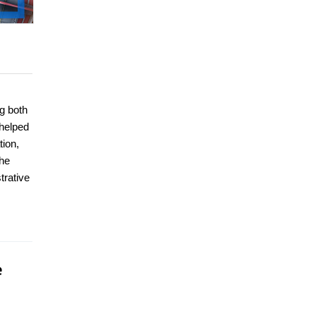
g both
 helped
tion,
 he
trative
e