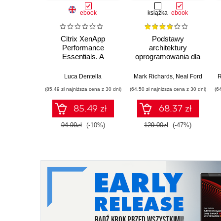
ebook
książka
ebook
Citrix XenApp
Podstawy
Performance
architektury
Essentials. A
oprogramowania dla
practical guide for
inżynierów. Wydanie
tuning and optimizing
II
Luca Dentella
Mark Richards
,
Neal Ford
R
the performance of
(85,49 zł najniższa cena z 30 dni)
(64,50 zł najniższa cena z 30 dni)
(6
XenApp farms using
real-world examples
85.49 zł
68.37 zł
94.99zł
(-10%)
129.00zł
(-47%)