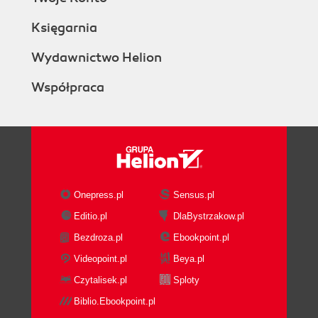
Księgarnia
Wydawnictwo Helion
Współpraca
Onepress.pl
Sensus.pl
Editio.pl
DlaBystrzakow.pl
Bezdroza.pl
Ebookpoint.pl
Videopoint.pl
Beya.pl
Czytalisek.pl
Sploty
Biblio.Ebookpoint.pl