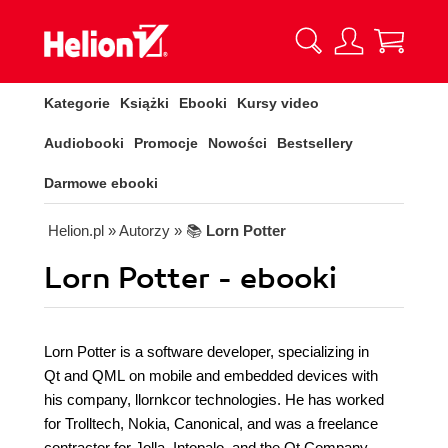
Kategorie
Książki
Ebooki
Kursy video
Audiobooki
Promocje
Nowości
Bestsellery
Darmowe ebooki
Helion.pl
» Autorzy
» 📚
Lorn Potter
Lorn Potter - ebooki
Lorn Potter is a software developer, specializing in
Qt and QML on mobile and embedded devices with
his company, llornkcor technologies. He has worked
for Trolltech, Nokia, Canonical, and was a freelance
contractor for Jolla, Intopalo, and the Qt Company.