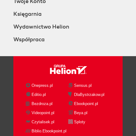
Twoje Konto
Księgarnia
Wydawnictwo Helion
Współpraca
Onepress.pl
Sensus.pl
Editio.pl
DlaBystrzakow.pl
Bezdroza.pl
Ebookpoint.pl
Videopoint.pl
Beya.pl
Czytalisek.pl
Sploty
Biblio.Ebookpoint.pl