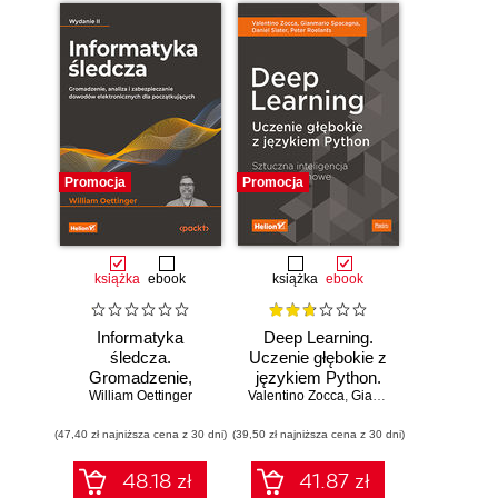
Promocja
Promocja
książka
ebook
książka
ebook
Informatyka
Deep Learning.
śledcza.
Uczenie głębokie z
Gromadzenie,
językiem Python.
William Oettinger
analiza i
Valentino Zocca
Sztuczna
,
Gianmario Spacagna
,
D
zabezpieczanie
inteligencja i sieci
(47,40 zł najniższa cena z 30 dni)
dowodów
(39,50 zł najniższa cena z 30 dni)
neuronowe
elektronicznych dla
początkujących.
48.18 zł
41.87 zł
Wydanie II