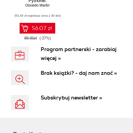
Pythonie.
Osvaldo Martin
Praktyczny
przewodnik po
(53,40 zł najniższa cena z 30 dni)
modelowaniu
probabilistycznym.
Wydanie III
56.07 zł
89.00zł
(-37%)
Program partnerski - zarabiaj
więcej »
Brak książki? - daj nam znać »
Subskrybuj newsletter »