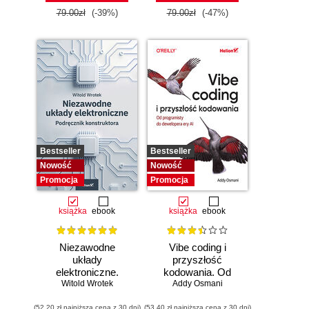
79.00zł
(-39%)
79.00zł
(-47%)
Bestseller
Bestseller
Nowość
Nowość
Promocja
Promocja
książka
ebook
książka
ebook
Niezawodne
Vibe coding i
układy
przyszłość
elektroniczne.
kodowania. Od
Witold Wrotek
Podręcznik
programisty do
Addy Osmani
konstruktora
dewelopera ery AI
(52,20 zł najniższa cena z 30 dni)
(53,40 zł najniższa cena z 30 dni)