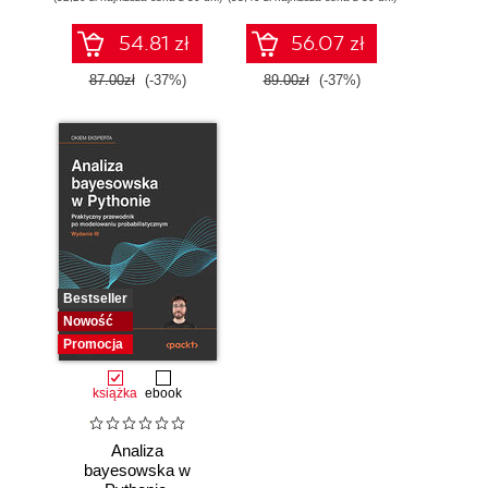
54.81 zł
56.07 zł
87.00zł
(-37%)
89.00zł
(-37%)
Bestseller
Nowość
Promocja
książka
ebook
Analiza
bayesowska w