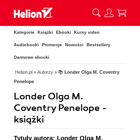
Kategorie
Książki
Ebooki
Kursy video
Audiobooki
Promocje
Nowości
Bestsellery
Darmowe ebooki
Helion.pl
» Autorzy
» 📚
Londer Olga M. Coventry
Penelope
Londer Olga M.
Coventry Penelope -
książki
Tytuły autora: Londer Olga M.