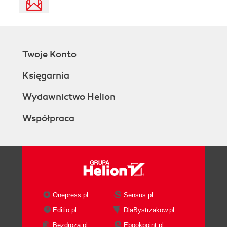
Twoje Konto
Księgarnia
Wydawnictwo Helion
Współpraca
Onepress.pl
Sensus.pl
Editio.pl
DlaBystrzakow.pl
Bezdroza.pl
Ebookpoint.pl