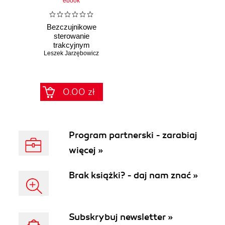
ebook
Bezczujnikowe
sterowanie
trakcyjnym
Leszek Jarzębowicz
silnikiem
synchronicznym z
magnesami
trwałymi
zagłębionymi w
0.00 zł
wirniku
Program partnerski - zarabiaj
więcej »
Brak książki? - daj nam znać »
Subskrybuj newsletter »