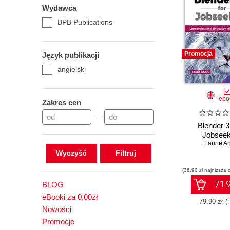
Wydawca
BPB Publications
Promocja
Język publikacji
angielski
ebo
Zakres cen
–
Blender 3
Jobseek
Laurie A
Wyczyść
(36,90 zł najniższa 
71.9
BLOG
eBooki za 0,00zł
79.90 zł
(
Nowości
Promocje