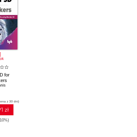
ok
D for
ers
nnis
cena z 30 dni)
1 zł
-10%)