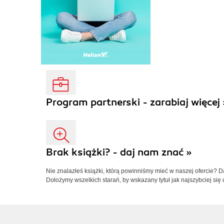
Program partnerski - zarabiaj więcej 
Brak książki? - daj nam znać »
Nie znalazłeś książki, którą powinniśmy mieć w naszej ofercie? 
Dołożymy wszelkich starań, by wskazany tytuł jak najszybciej się 