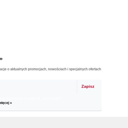
»
macje o aktualnych promocjach, nowościach i specjalnych ofertach
Zapisz
il informacje o zniżkach, promocjach
więcej »