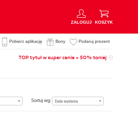
ZALOGUJ
KOSZYK
Pobierz aplikację
Bony
Podaruj prezent
TOP tytuł w super cenie » 50% taniej
Data wydania
Sortuj wg:
Data wydania