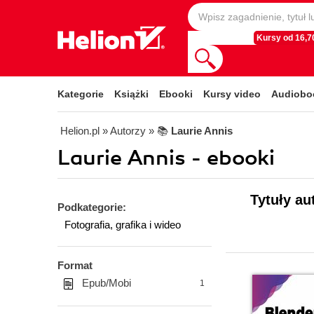
Kursy od 16,70
Kategorie
Książki
Ebooki
Kursy video
Audiobo
Helion.pl
» Autorzy
» 📚
Laurie Annis
Laurie Annis - ebooki
Tytuły au
Podkategorie:
Fotografia, grafika i wideo
Format
Epub/Mobi
1