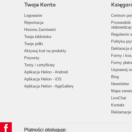
Twoje Konto
Księgar
Logowanie
Centrum po
Rejestracja
Przewodnik 
słabowidząc
Historia Zamówień
Regulamin s
Twoja biblioteka
Polityka pr
Twoje półki
Deklaracja 
Aktywuj kod na produkty
Formy i kos
Prezenty
Formy płatn
Testy i certyfikaty
Usprawnij 
Aplikacja Helion - Android
Blog
Aplikacja Helion - iOS
Newsletter
Aplikacja Helion - AppGallery
Mapa serwi
LiveChat
Kontakt
Reklamacje 
Płatności obsługuje: