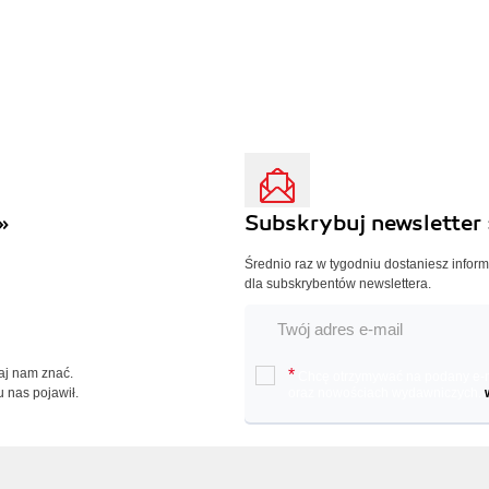
»
Subskrybuj newsletter 
Średnio raz w tygodniu dostaniesz infor
dla subskrybentów newslettera.
Daj nam znać.
*
Chcę otrzymywać na podany e-ma
u nas pojawił.
oraz nowościach wydawniczych.