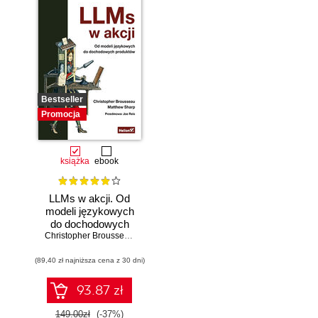
Bestseller
Promocja
książka
ebook
LLMs w akcji. Od
modeli językowych
do dochodowych
produktów
Christopher Brousseau
,
Matt Sharp
(89,40 zł najniższa cena z 30 dni)
93.87 zł
149.00zł
(-37%)