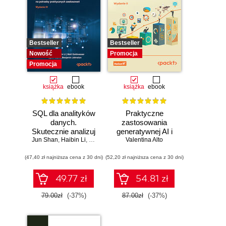
Bestseller
Bestseller
Nowość
Promocja
Promocja
książka
ebook
książka
ebook
SQL dla analityków
Praktyczne
danych.
zastosowania
Skutecznie analizuj
generatywnej AI i
Jun Shan
dane, wyciągaj
,
Haibin Li
,
Matt Goldwasser
Valentina Alto
ChatGPT.
,
Upom Malik
,
Benjamin Johnston
wartościowe
Wykorzystaj
(47,40 zł najniższa cena z 30 dni)
wnioski i opanuj
(52,20 zł najniższa cena z 30 dni)
potencjał inżynierii
zaawansowany
promptów z
SQL na potrzeby
technologiami
49.77 zł
54.81 zł
praktycznych
OpenAI dla
zastosowań.
zwiększenia
79.00zł
(-37%)
87.00zł
(-37%)
Wydanie IV
produktywności i
kreatywności.
Wydanie II