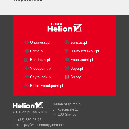
Onepress.pl
Sensus.pl
Editio.pl
DlaBystrzakow.pl
Bezdroza.pl
Ebookpoint.pl
Videopoint.pl
Beya.pl
Czytalisek.pl
Sploty
Biblio.Ebookpoint.pl
Helion.pl sp. z o.o.
ul. Kościuszki 1c
© Helion.pl 1991-2026
44-100 Gliwice
tel. (32) 230-98-63
e-mail:
[wyświetl email]@helion.pl