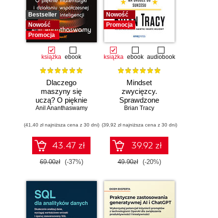
Bestseller
Nowość
Nowość
Promocja
Promocja
książka
ebook
książka
ebook
audiobook
Dlaczego
Mindset
maszyny się
zwycięzcy.
uczą? O pięknie
Sprawdzone
Anil Ananthaswamy
matematyki i
strategie na drodze
Brian Tracy
działaniu
do sukcesu
(41,40 zł najniższa cena z 30 dni)
współczesnej
(39,92 zł najniższa cena z 30 dni)
sztucznej
inteligencji
43.47 zł
39.92 zł
69.00zł
(-37%)
49.90zł
(-20%)