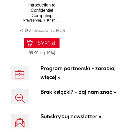
Introduction to
Confidential
Computing
Praveenraj
,
R
,
Krishna Desai
(46,15 zł najniższa cena z 30 dni)
89.91 zł
99.90 zł
(-10%)
Program partnerski - zarabiaj
więcej »
Brak książki? - daj nam znać »
Subskrybuj newsletter »