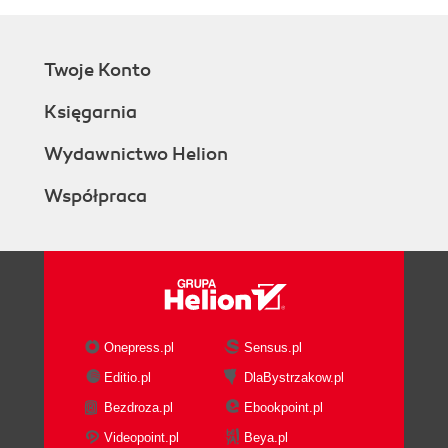
Twoje Konto
Księgarnia
Wydawnictwo Helion
Współpraca
Onepress.pl
Sensus.pl
Editio.pl
DlaBystrzakow.pl
Bezdroza.pl
Ebookpoint.pl
Videopoint.pl
Beya.pl