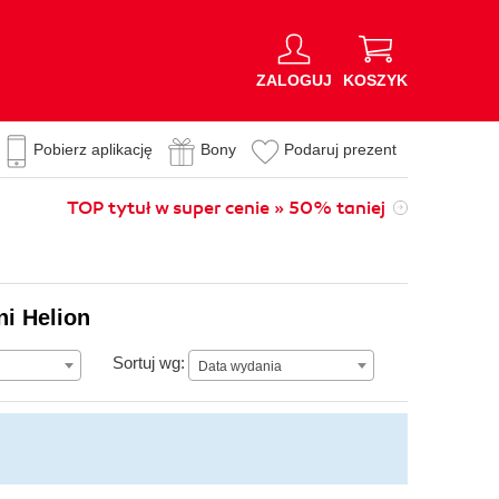
ZALOGUJ
KOSZYK
Pobierz aplikację
Bony
Podaruj prezent
TOP tytuł w super cenie » 50% taniej
ni Helion
Data wydania
Sortuj wg:
Data wydania