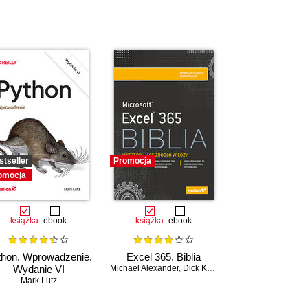
stseller
Promocja
omocja
książka
ebook
książka
ebook
thon. Wprowadzenie.
Excel 365. Biblia
Wydanie VI
Michael Alexander
,
Dick Kusleika
Mark Lutz