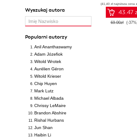
(41,40 zł najniższa cena z
Wyszukaj autora
43.47 z
69.00zł
(-37%
Popularni autorzy
Anil Ananthaswamy
Adam Józefiok
Witold Wrotek
Aurélien Géron
Witold Krieser
Chip Huyen
Mark Lutz
Michael Albada
Chrissy LeMaire
Brandon Abshire
Rishal Hurbans
Jun Shan
Haibin Li