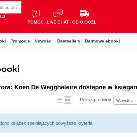
 zł
POMOC
LIVE CHAT
OD O,OOZŁ
oki
Promocje
Nowości
Bestsellery
Darmowe ebooki
booki
tora: Koen De Weggheleire dostępne w księgar
Pokaż produkty:
Wszystkie
ziono książek spełniających powyższe kryteria.