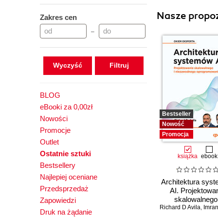
Nasze propoz
Zakres cen
–
Wyczyść
BLOG
eBooki za 0,00zł
Bestseller
Nowości
Nowość
Promocje
Promocja
Outlet
Ostatnie sztuki
książka
ebook
Bestsellery
Najlepiej oceniane
Architektura sys
Przedsprzedaż
AI. Projektowa
skalowalnego 
Zapowiedzi
Richard D Avila
niezawodneg
,
Imran 
Druk na żądanie
oprogramowan