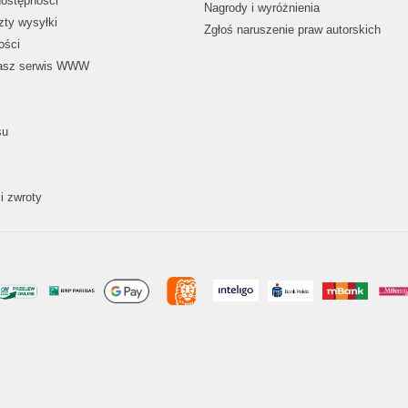
dostępności
Nagrody i wyróżnienia
zty wysyłki
Zgłoś naruszenie praw autorskich
ości
nasz serwis WWW
su
i zwroty