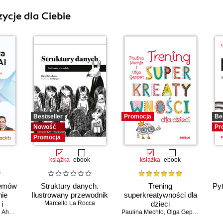
ycje dla Ciebie
Bestseller
Promocja
Be
Nowość
Pr
Promocja
książka
ebook
książka
ebook
temów
Struktury danych.
Trening
Py
nie
Ilustrowany przewodnik
superkreatywności dla
i
Marcello La Rocca
dzieci
o
Ahmad
Paulina Mechło
,
Olga Geppert
ia