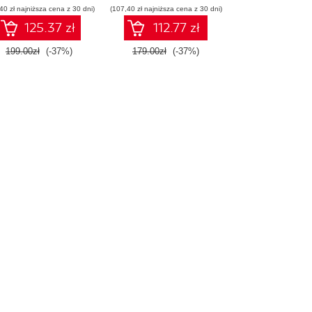
40 zł najniższa cena z 30 dni)
(107,40 zł najniższa cena z 30 dni)
125.37 zł
112.77 zł
199.00zł
(-37%)
179.00zł
(-37%)