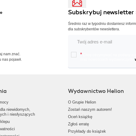
»
Subskrybuj newsletter 
Średnio raz w tygodniu dostaniesz infor
dla subskrybentów newslettera.
Daj nam znać.
*
Chcę otrzymywać na podany e-ma
u nas pojawił.
oraz nowościach wydawniczych.
nia
Wydawnictwo Helion
mocy
O Grupie Helion
dla niewidomych,
Zostań naszym autorem!
ych i niesłyszących
Oceń książkę
klepu
Zgłoś erratę
ywatności
Przykłady do książek