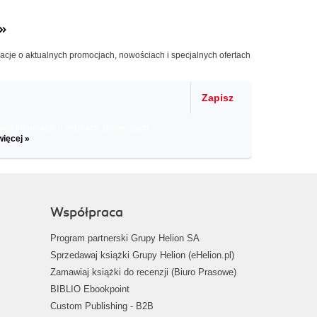
»
macje o aktualnych promocjach, nowościach i specjalnych ofertach
Zapisz
il informacje o zniżkach, promocjach
więcej »
Współpraca
Program partnerski Grupy Helion SA
Sprzedawaj książki Grupy Helion (eHelion.pl)
Zamawiaj książki do recenzji (Biuro Prasowe)
BIBLIO Ebookpoint
Custom Publishing - B2B