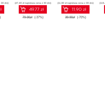
 30 dni)
(47,40 zł najniższa cena z 30 dni)
(11,90 zł najniższa cena z 30 dni)
(119,
ł
49.77 zł
11.90 zł
)
79.00zł
(-37%)
39.90zł
(-70%)