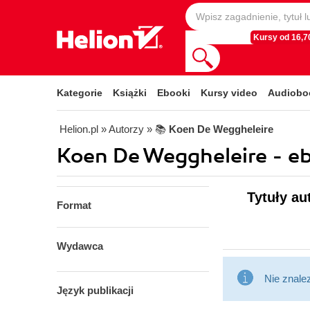
Kursy od 16,70
Kategorie
Książki
Ebooki
Kursy video
Audiobo
Helion.pl
» Autorzy
» 📚
Koen De Weggheleire
Koen De Weggheleire - e
Tytuły au
Format
Wydawca
Nie znale
Język publikacji