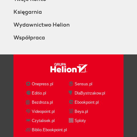
Księgarnia
Wydawnictwo Helion
Współpraca
Onepress.pl
Sensus.pl
Editio.pl
DlaBystrzakow.pl
Bezdroza.pl
Ebookpoint.pl
Videopoint.pl
Beya.pl
Czytalisek.pl
Sploty
Biblio.Ebookpoint.pl