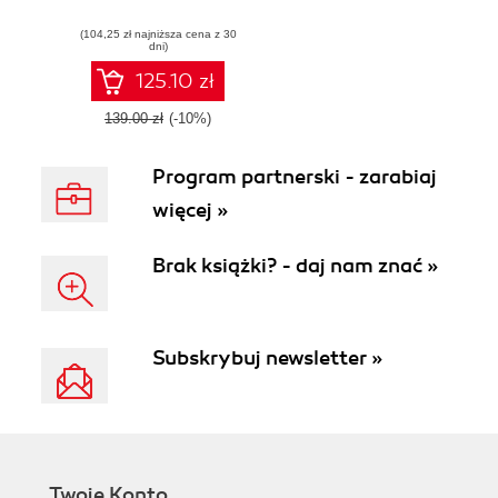
Tableau Prep and
(104,25 zł najniższa cena z 30
Tableau Desktop
dni)
125.10 zł
139.00 zł
(-10%)
Program partnerski - zarabiaj
więcej »
Brak książki? - daj nam znać »
Subskrybuj newsletter »
Twoje Konto