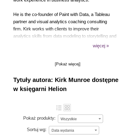
He is the co-founder of Paint with Data, a Tableau
partner and visual analytics coaching consulting
firm. Kirk works with clients to improve their
analytics skills from data modeling to storytelling and
presenting. Kirk has worked at analytics software
więcej »
companies, including Salesforce/Tableau,
IBM/Cognos, and Kinaxis in senior roles in product
[Pokaż więcej]
management, marketing, sales enablement, and
customer success.
Tytuły autora: Kirk Munroe dostępne
w księgarni Helion
Pokaż produkty:
Wszystkie
Sortuj wg:
Data wydania