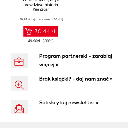
prawdziwa historia
cyfrowej broni
Kim Zetter
(29,94 zł najniższa cena z 30 dni)
30.44 zł
49.90zł
(-39%)
Program partnerski - zarabiaj
więcej »
Brak książki? - daj nam znać »
Subskrybuj newsletter »