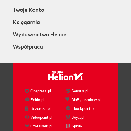
Twoje Konto
Księgarnia
Wydawnictwo Helion
Współpraca
Onepress.pl
Sensus.pl
Editio.pl
DlaBystrzakow.pl
Bezdroza.pl
Ebookpoint.pl
Videopoint.pl
Beya.pl
Czytalisek.pl
Sploty