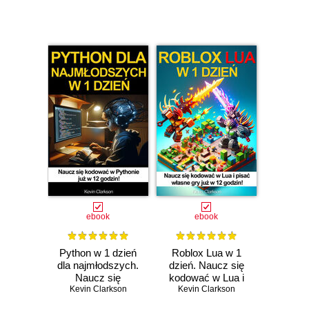
ebook
ebook
Python w 1 dzień
Roblox Lua w 1
dla najmłodszych.
dzień. Naucz się
Naucz się
kodować w Lua i
kodowania w
Kevin Clarkson
pisać własne gry
Kevin Clarkson
Pythonie w 12
już w 12 godzin