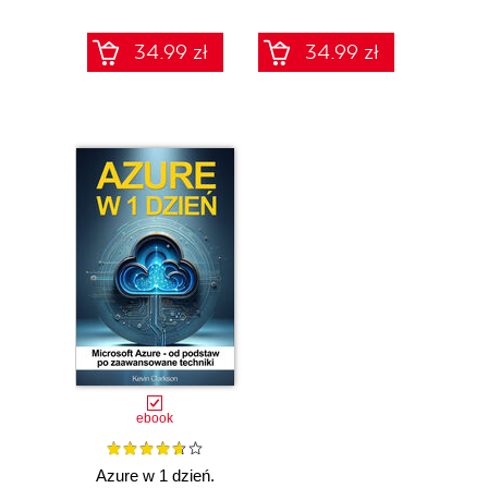
godzin
34.99 zł
34.99 zł
ebook
Azure w 1 dzień.