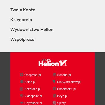
Twoje Konto
Księgarnia
Wydawnictwo Helion
Współpraca
Onepress.pl
Sensus.pl
Editio.pl
DlaBystrzakow.pl
Bezdroza.pl
Ebookpoint.pl
Videopoint.pl
Beya.pl
Czytalisek.pl
Sploty