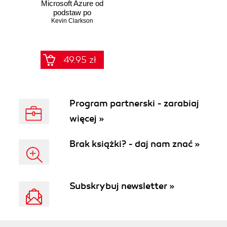
Microsoft Azure od
podstaw po
zaawansowane
Kevin Clarkson
techniki
49.95 zł
Program partnerski - zarabiaj
więcej »
Brak książki? - daj nam znać »
Subskrybuj newsletter »