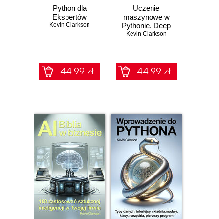
Python dla
Uczenie
Ekspertów
maszynowe w
Kevin Clarkson
Pythonie. Deep
learning i machine
Kevin Clarkson
learning
44.99 zł
44.99 zł