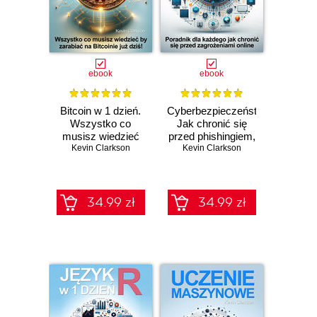
ebook
ebook
Bitcoin w 1 dzień.
Cyberbezpieczeństwo.
Wszystko co
Jak chronić się
musisz wiedzieć
przed phishingiem,
Kevin Clarkson
by zacząć
cyberstalkingiem,
Kevin Clarkson
zarabiać na
cardingiem,
Bitcoinie już dziś!
ransomware,
hakowaniem,
malware,
34.99 zł
34.99 zł
cyberstalkingiem,
kradzieżą
tożsamości