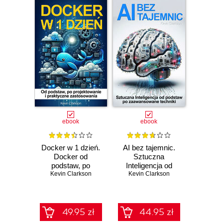
ebook
ebook
Docker w 1 dzień.
AI bez tajemnic.
Docker od
Sztuczna
podstaw, po
Inteligencja od
projektowanie i
Kevin Clarkson
Kevin Clarkson
podstaw po
praktyczne
zaawansowane
zastosowania
techniki
49.95 zł
44.95 zł