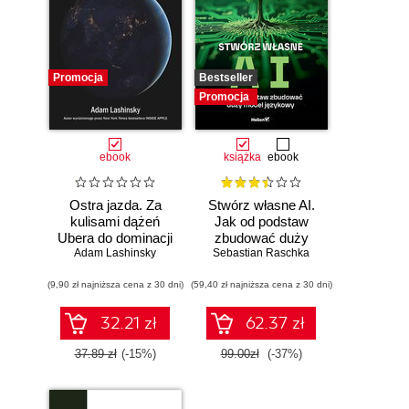
Promocja
Bestseller
Promocja
ebook
książka
ebook
Ostra jazda. Za
Stwórz własne AI.
kulisami dążeń
Jak od podstaw
Ubera do dominacji
zbudować duży
Adam Lashinsky
na świecie
model językowy
Sebastian Raschka
(9,90 zł najniższa cena z 30 dni)
(59,40 zł najniższa cena z 30 dni)
32.21 zł
62.37 zł
37.89 zł
(-15%)
99.00zł
(-37%)