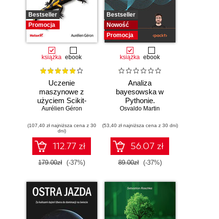
Bestseller
Bestseller
Promocja
Nowość
Promocja
książka
ebook
książka
ebook
Uczenie
Analiza
maszynowe z
bayesowska w
użyciem Scikit-
Pythonie.
Learn, Keras i
Aurélien Géron
Osvaldo Martin
Praktyczny
TensorFlow.
przewodnik po
(107,40 zł najniższa cena z 30
Wydanie III
(53,40 zł najniższa cena z 30 dni)
modelowaniu
dni)
probabilistycznym.
Wydanie III
112.77 zł
56.07 zł
179.00zł
(-37%)
89.00zł
(-37%)