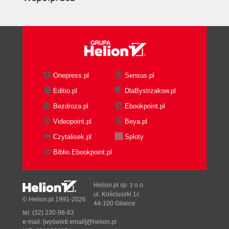
Onepress.pl
Sensus.pl
Editio.pl
DlaBystrzakow.pl
Bezdroza.pl
Ebookpoint.pl
Videopoint.pl
Beya.pl
Czytalisek.pl
Sploty
Biblio.Ebookpoint.pl
Helion.pl sp. z o.o.
ul. Kościuszki 1c
© Helion.pl 1991-2026
44-100 Gliwice
tel. (32) 230-98-63
e-mail:
[wyświetl email]@helion.pl