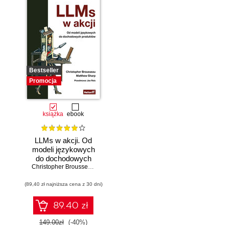
Bestseller
Promocja
książka
ebook
LLMs w akcji. Od
modeli językowych
do dochodowych
produktów
Christopher Brousseau
,
Matt Sharp
(89,40 zł najniższa cena z 30 dni)
89.40 zł
149.00zł
(-40%)