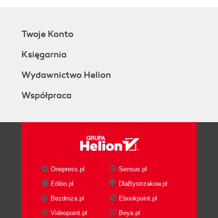
Twoje Konto
Księgarnia
Wydawnictwo Helion
Współpraca
Onepress.pl
Sensus.pl
Editio.pl
DlaBystrzakow.pl
Bezdroza.pl
Ebookpoint.pl
Videopoint.pl
Beya.pl