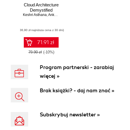
Cloud Architecture
Demystified
Keshri Asthana
,
Ankur Mittal
(36,90 zł najniższa cena z 30 dni)
71.91 zł
79.90 zł
(-10%)
Program partnerski - zarabiaj
więcej »
Brak książki? - daj nam znać »
Subskrybuj newsletter »