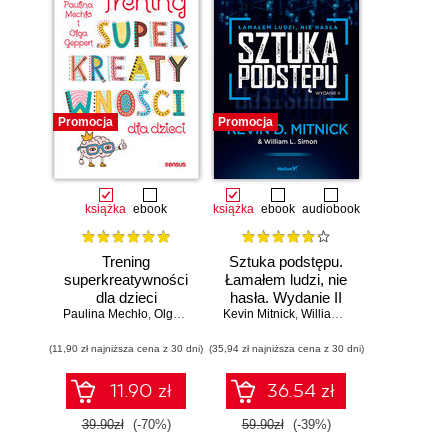
Promocja
Promocja
książka
ebook
książka
ebook
audiobook
Trening
Sztuka podstępu.
superkreatywności
Łamałem ludzi, nie
dla dzieci
hasła. Wydanie II
Paulina Mechło
,
Olga Geppert
Kevin Mitnick
,
William L. Simon
(11,90 zł najniższa cena z 30 dni)
(35,94 zł najniższa cena z 30 dni)
11.90 zł
36.54 zł
39.90zł
(-70%)
59.90zł
(-39%)