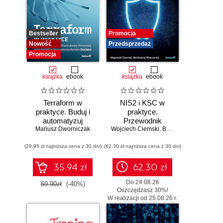
Bestseller
Promocja
Nowość
Przedsprzedaż
Promocja
książka
ebook
książka
ebook
Terraform w
NIS2 i KSC w
praktyce. Buduj i
praktyce.
automatyzuj
Przewodnik
Mariusz Dworniczak
infrastrukturę
Wojciech Ciemski
wdrożeniowy dla
,
Bartłomiej Wieczorek
chmurową oraz
organizacji
(29,95 zł najniższa cena z 30 dni)
zarządzaj nią z
(62,30 zł najniższa cena z 30 dni)
wykorzystaniem
Dockera
35.94 zł
62.30 zł
Do 24.08.26
59.90zł
(-40%)
Oszczędzasz 30%!
W realizacji od 25.08.26 r.