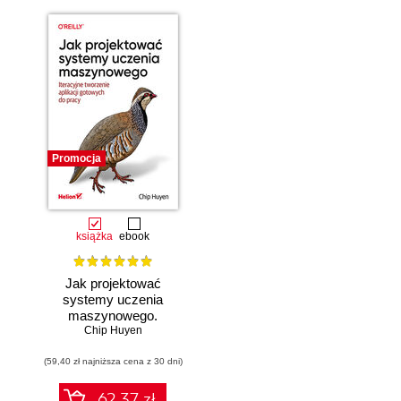
Promocja
książka
ebook
Jak projektować
systemy uczenia
maszynowego.
Chip Huyen
Iteracyjne
tworzenie aplikacji
(59,40 zł najniższa cena z 30 dni)
gotowych do pracy
62.37 zł