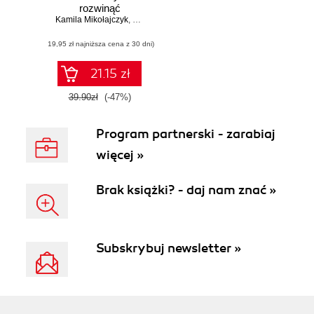
rozwinąć
Kamila Mikołajczyk
dochodowy e-
,
Dariusz Nawojczyk
biznes
(19,95 zł najniższa cena z 30 dni)
21.15 zł
39.90zł
(-47%)
Program partnerski - zarabiaj
więcej »
Brak książki? - daj nam znać »
Subskrybuj newsletter »