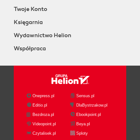
Twoje Konto
Księgarnia
Wydawnictwo Helion
Współpraca
Onepress.pl
Sensus.pl
Editio.pl
DlaBystrzakow.pl
Bezdroza.pl
Ebookpoint.pl
Videopoint.pl
Beya.pl
Czytalisek.pl
Sploty