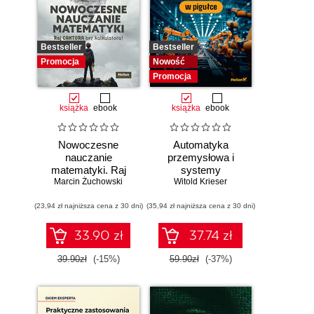
Bestseller
Bestseller
Promocja
Nowość
Promocja
książka
ebook
książka
ebook
Nowoczesne
Automatyka
nauczanie
przemysłowa i
matematyki. Raj
systemy
Marcin Żuchowski
Cantora bez
sterowania w
Witold Krieser
kalkulatora?
pigułce
(23,94 zł najniższa cena z 30 dni)
(35,94 zł najniższa cena z 30 dni)
33.90 zł
37.74 zł
39.90zł
(-15%)
59.90zł
(-37%)