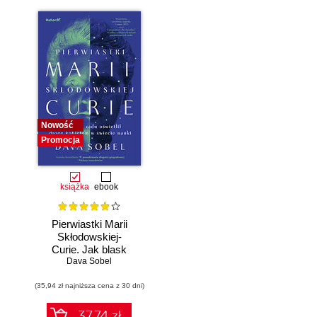
kreatywności.
Wydanie II
Nowość
Promocja
książka
ebook
Pierwiastki Marii
Skłodowskiej-
Curie. Jak blask
radu oświetlił drogę
Dava Sobel
kobietom w
(35,94 zł najniższa cena z 30 dni)
świecie nauki
37.74 zł