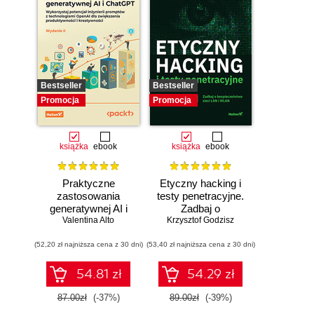
Bestseller
Bestseller
Promocja
Promocja
książka
ebook
książka
ebook
Praktyczne
Etyczny hacking i
zastosowania
testy penetracyjne.
generatywnej AI i
Zadbaj o
Valentina Alto
ChatGPT.
bezpieczeństwo
Krzysztof Godzisz
Wykorzystaj
sieci LAN i WLAN
(52,20 zł najniższa cena z 30 dni)
potencjał inżynierii
(53,40 zł najniższa cena z 30 dni)
promptów z
technologiami
54.81 zł
54.29 zł
OpenAI dla
zwiększenia
87.00zł
(-37%)
89.00zł
(-39%)
produktywności i