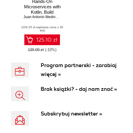
Hands-On
Microservices with
Kotlin. Build
reactive and cloud-
Juan Antonio Medina Iglesias
native
(104,25 zł najniższa cena z 30
microservices with
dni)
Kotlin using Spring
5 and Spring Boot
125.10 zł
2.0
139.00 zł
(-10%)
Program partnerski - zarabiaj
więcej »
Brak książki? - daj nam znać »
Subskrybuj newsletter »