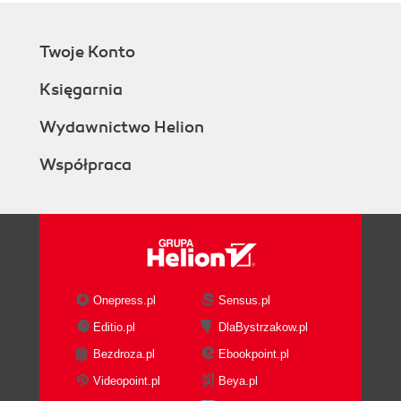
Twoje Konto
Księgarnia
Wydawnictwo Helion
Współpraca
Onepress.pl
Sensus.pl
Editio.pl
DlaBystrzakow.pl
Bezdroza.pl
Ebookpoint.pl
Videopoint.pl
Beya.pl