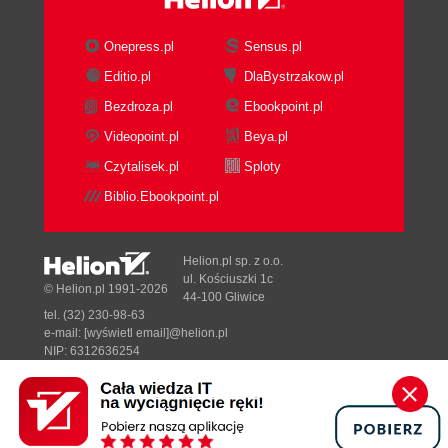
Onepress.pl
Sensus.pl
Editio.pl
DlaBystrzakow.pl
Bezdroza.pl
Ebookpoint.pl
Videopoint.pl
Beya.pl
Czytalisek.pl
Sploty
Biblio.Ebookpoint.pl
Helion.pl sp. z o.o.
ul. Kościuszki 1c
© Helion.pl 1991-2026
44-100 Gliwice
tel. (32) 230-98-63
e-mail:
[wyświetl email]@helion.pl
NIP: 6312636254
Regon: 241989027
Designed with ♥ by
Tonik.pl