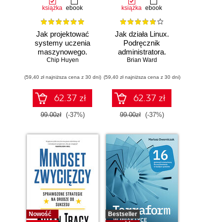
książka
ebook
książka
ebook
Jak projektować
Jak działa Linux.
systemy uczenia
Podręcznik
maszynowego.
administratora.
Chip Huyen
Iteracyjne
Wydanie III
Brian Ward
tworzenie aplikacji
(59,40 zł najniższa cena z 30 dni)
gotowych do pracy
(59,40 zł najniższa cena z 30 dni)
62.37 zł
62.37 zł
99.00zł
(-37%)
99.00zł
(-37%)
Nowość
Bestseller