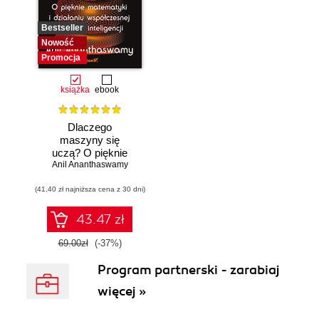
Bestseller
Nowość
Promocja
książka
ebook
Dlaczego
maszyny się
uczą? O pięknie
Anil Ananthaswamy
matematyki i
działaniu
(41,40 zł najniższa cena z 30 dni)
współczesnej
sztucznej
inteligencji
43.47 zł
69.00zł
(-37%)
Program partnerski - zarabiaj
więcej »