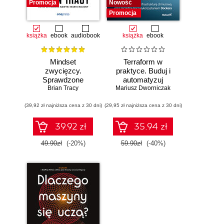
Promocja
Nowość
Promocja
książka
ebook
audiobook
książka
ebook
Mindset
Terraform w
zwycięzcy.
praktyce. Buduj i
Sprawdzone
automatyzuj
strategie na drodze
Brian Tracy
Mariusz Dworniczak
infrastrukturę
do sukcesu
chmurową oraz
(39,92 zł najniższa cena z 30 dni)
(29,95 zł najniższa cena z 30 dni)
zarządzaj nią z
wykorzystaniem
Dockera
39.92 zł
35.94 zł
49.90zł
(-20%)
59.90zł
(-40%)