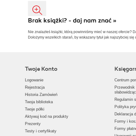
Brak książki? - daj nam znać »
Nie znalazłeś książki, którą powinniśmy mieć w naszej ofercie? 
Dołożymy wszelkich starań, by wskazany tytuł jak najszybciej się 
Twoje Konto
Księgar
Logowanie
Centrum po
Rejestracja
Przewodnik 
słabowidząc
Historia Zamówień
Regulamin s
Twoja biblioteka
Polityka pr
Twoje półki
Deklaracja 
Aktywuj kod na produkty
Formy i kos
Prezenty
Formy płatn
Testy i certyfikaty
Usprawnij 