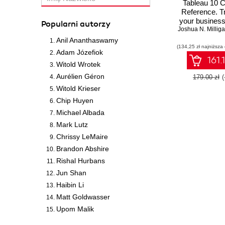
Tableau 10 
Reference. T
your business
Popularni autorzy
Joshua N. Millig
data visualiz
interactive d
Anil Ananthaswamy
(134,25 zł najniższa
with Tabl
Adam Józefiok
161.
Witold Wrotek
Aurélien Géron
179.00 zł
Witold Krieser
Chip Huyen
Michael Albada
Mark Lutz
Chrissy LeMaire
Brandon Abshire
Rishal Hurbans
Jun Shan
Haibin Li
Matt Goldwasser
Upom Malik