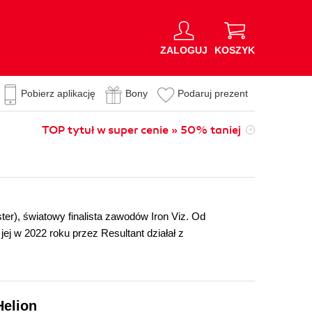
ZALOGUJ
KOSZYK
Pobierz aplikację
Bony
Podaruj prezent
TOP tytuł w super cenie » 50% taniej
ster), światowy finalista zawodów Iron Viz. Od
jej w 2022 roku przez Resultant działał z
Helion