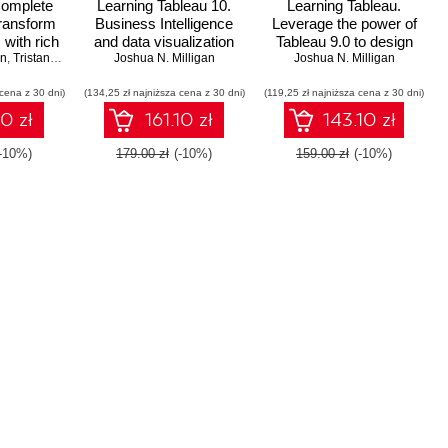
Complete
Learning Tableau 10.
Learning Tableau.
ransform
Business Intelligence
Leverage the power of
 with rich
and data visualization
Tableau 9.0 to design
an
ations and
,
Tristan Guillevin
that brings your
Joshua N. Milligan
rich data visualizations
Joshua N. Milligan
ashboards
business into focus -
and build fully
 cena z 30 dni)
eau 10
(134,25 zł najniższa cena z 30 dni)
Second Edition
(119,25 zł najniższa cena z 30 dni)
interactive dashboards
10 zł
161.10 zł
143.10 zł
(-10%)
179.00 zł
(-10%)
159.00 zł
(-10%)