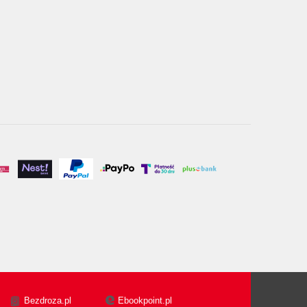
Bezdroza.pl
Ebookpoint.pl