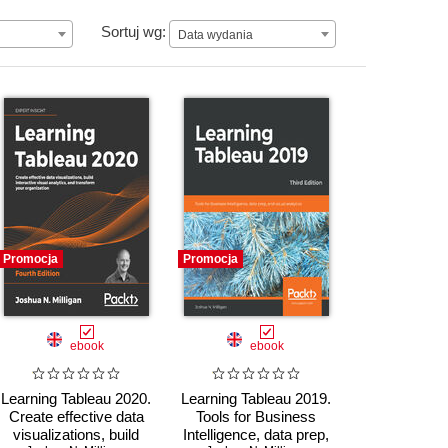
Data wydania
Sortuj wg:
Data wydania
Promocja
Promocja
ebook
ebook
Learning Tableau 2020.
Learning Tableau 2019.
Create effective data
Tools for Business
visualizations, build
Intelligence, data prep,