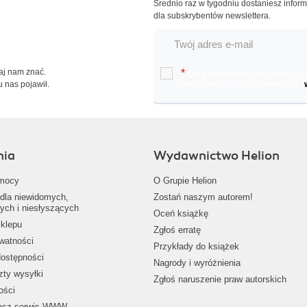
Średnio raz w tygodniu dostaniesz infor
dla subskrybentów newslettera.
Daj nam znać.
*
Chcę otrzymywać na podany e-ma
u nas pojawił.
oraz nowościach wydawniczych.
nia
Wydawnictwo Helion
mocy
O Grupie Helion
dla niewidomych,
Zostań naszym autorem!
ych i niesłyszących
Oceń książkę
klepu
Zgłoś erratę
ywatności
Przykłady do książek
dostępności
Nagrody i wyróżnienia
zty wysyłki
Zgłoś naruszenie praw autorskich
ości
nasz serwis WWW