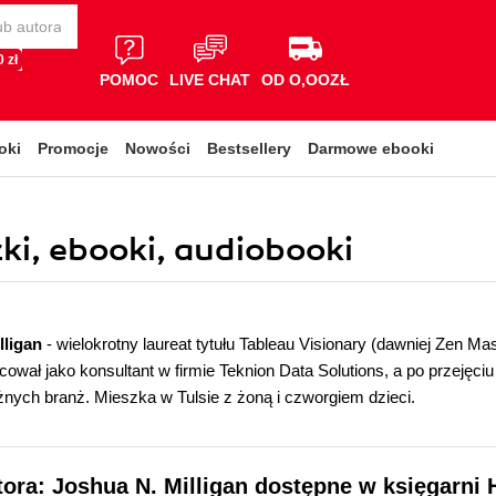
 zł
POMOC
LIVE CHAT
OD O,OOZŁ
oki
Promocje
Nowości
Bestsellery
Darmowe ebooki
żki, ebooki, audiobooki
lligan
- wielokrotny laureat tytułu Tableau Visionary (dawniej Zen Ma
ował jako konsultant w firmie Teknion Data Solutions, a po przejęciu 
óżnych branż. Mieszka w Tulsie z żoną i czworgiem dzieci.
tora: Joshua N. Milligan dostępne w księgarni 