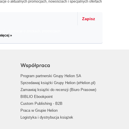
macje o aktualnych promocjach, nowościach i specjalnych ofertach
Zapisz
il informacje o zniżkach, promocjach
więcej »
Współpraca
Program partnerski Grupy Helion SA
Sprzedawaj książki Grupy Helion (eHelion.pl)
Zamawiaj książki do recenzji (Biuro Prasowe)
BIBLIO Ebookpoint
Custom Publishing - B2B
Praca w Grupie Helion
Logistyka i dystrybucja książek