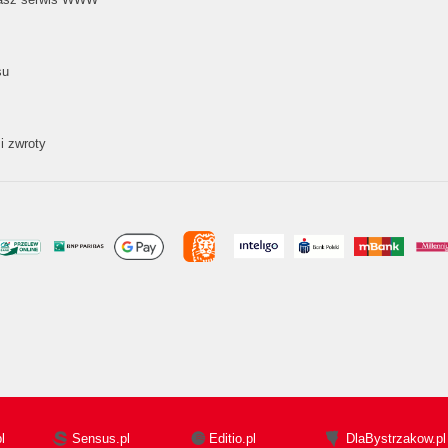
su
i zwroty
l
Sensus.pl
Editio.pl
DlaBystrzakow.pl