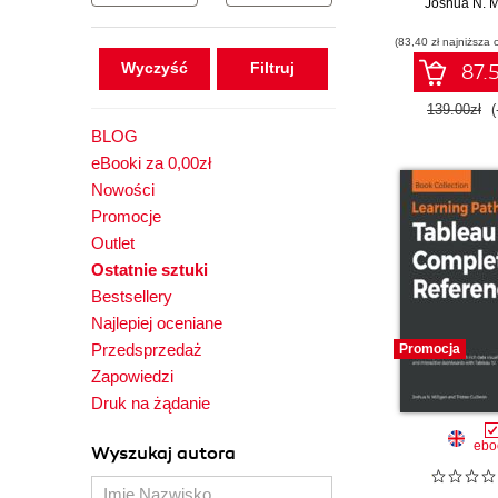
danych i umi
Joshua N. M
data storyte
(83,40 zł najniższa 
Wydani
Wyczyść
87.5
139.00zł
(
BLOG
eBooki za 0,00zł
Nowości
Promocje
Outlet
Ostatnie sztuki
Bestsellery
Najlepiej oceniane
Przedsprzedaż
Promocja
Zapowiedzi
Druk na żądanie
ebo
Wyszukaj autora