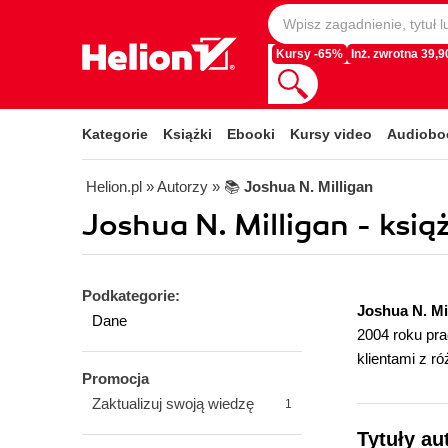
Kursy -65%
Inż. zwrotna 39,90
Kategorie
Książki
Ebooki
Kursy video
Audiobo
Helion.pl
» Autorzy
» 📚
Joshua N. Milligan
Joshua N. Milligan - ksią
Podkategorie:
Joshua N. Mi
Dane
2004 roku prac
klientami z r
Promocja
Zaktualizuj swoją wiedzę
1
Tytuły au