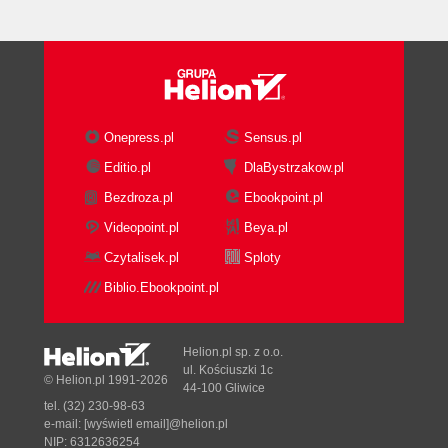
Onepress.pl
Sensus.pl
Editio.pl
DlaBystrzakow.pl
Bezdroza.pl
Ebookpoint.pl
Videopoint.pl
Beya.pl
Czytalisek.pl
Sploty
Biblio.Ebookpoint.pl
Helion.pl sp. z o.o.
ul. Kościuszki 1c
© Helion.pl 1991-2026
44-100 Gliwice
tel. (32) 230-98-63
e-mail:
[wyświetl email]@helion.pl
NIP: 6312636254