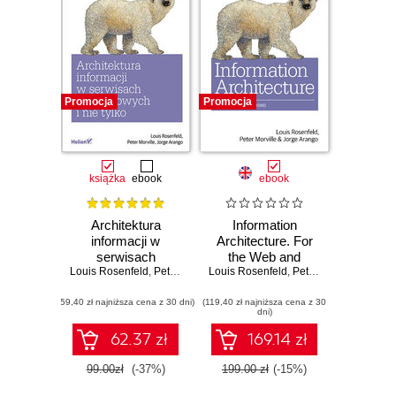
Promocja
Promocja
książka
ebook
ebook
Architektura
Information
informacji w
Architecture. For
serwisach
the Web and
Louis Rosenfeld
internetowych i nie
,
Peter Morville
Beyond. 4th Edition
Louis Rosenfeld
,
Jorge Arango
,
Peter Morville
,
Jorge
tylko. Wydanie IV
(59,40 zł najniższa cena z 30 dni)
(119,40 zł najniższa cena z 30
dni)
62.37 zł
169.14 zł
99.00zł
(-37%)
199.00 zł
(-15%)