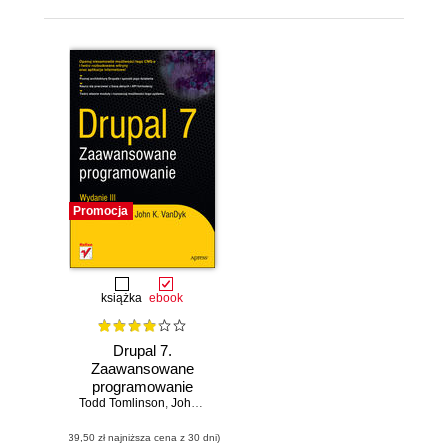
Promocja
książka
ebook
Drupal 7.
Zaawansowane
programowanie
Todd Tomlinson
,
John K. VanDyk
(39,50 zł najniższa cena z 30 dni)