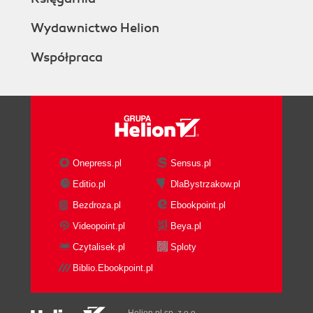
Wydawnictwo Helion
Współpraca
Onepress.pl
Sensus.pl
Editio.pl
DlaBystrzakow.pl
Bezdroza.pl
Ebookpoint.pl
Videopoint.pl
Beya.pl
Czytalisek.pl
Sploty
Biblio.Ebookpoint.pl
Helion.pl sp. z o.o.