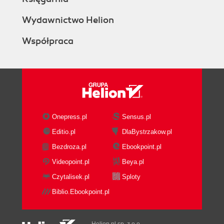
Wydawnictwo Helion
Współpraca
Onepress.pl
Sensus.pl
Editio.pl
DlaBystrzakow.pl
Bezdroza.pl
Ebookpoint.pl
Videopoint.pl
Beya.pl
Czytalisek.pl
Sploty
Biblio.Ebookpoint.pl
Helion.pl sp. z o.o.