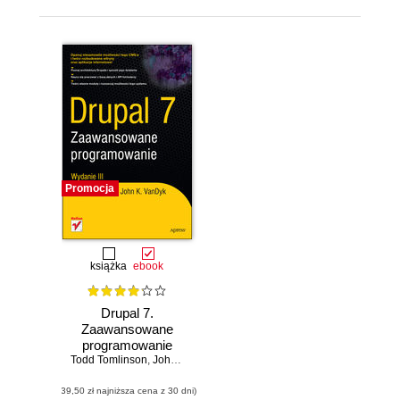
Promocja
książka
ebook
Drupal 7.
Zaawansowane
programowanie
Todd Tomlinson
,
John K. VanDyk
(39,50 zł najniższa cena z 30 dni)