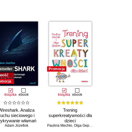
stseller
Promocja
wość
omocja
książka
ebook
książka
ebook
Wireshark. Analiza
Trening
ruchu sieciowego i
superkreatywności dla
ykrywanie włamań
dzieci
Adam Józefiok
Paulina Mechło
,
Olga Geppert