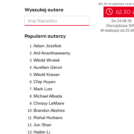
(62,30 zł najniższa cena z
Wyszukaj autora
62.30 z
Do 24.08.26
Oszczędzasz 30
W realizacji od 25.08
Popularni autorzy
Adam Józefiok
Anil Ananthaswamy
Witold Wrotek
Aurélien Géron
Witold Krieser
Chip Huyen
Mark Lutz
Michael Albada
Chrissy LeMaire
Brandon Abshire
Rishal Hurbans
Jun Shan
Haibin Li