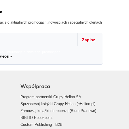
»
macje o aktualnych promocjach, nowościach i specjalnych ofertach
Zapisz
il informacje o zniżkach, promocjach
więcej »
Współpraca
Program partnerski Grupy Helion SA
Sprzedawaj książki Grupy Helion (eHelion.pl)
Zamawiaj książki do recenzji (Biuro Prasowe)
BIBLIO Ebookpoint
Custom Publishing - B2B