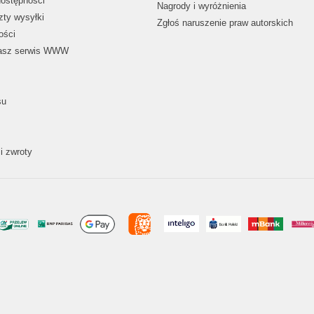
dostępności
Nagrody i wyróżnienia
zty wysyłki
Zgłoś naruszenie praw autorskich
ości
nasz serwis WWW
su
i zwroty