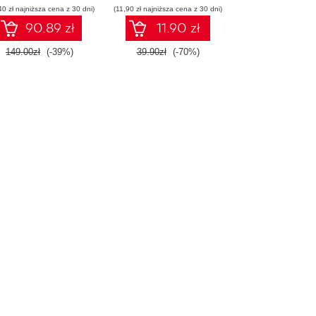
40 zł najniższa cena z 30 dni)
(11,90 zł najniższa cena z 30 dni)
90.89 zł
11.90 zł
149.00zł
(-39%)
39.90zł
(-70%)