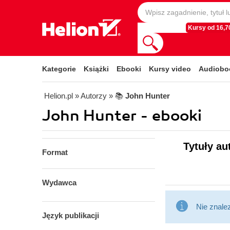
Kursy od 16,70
Kategorie
Książki
Ebooki
Kursy video
Audiobo
Helion.pl
» Autorzy
» 📚
John Hunter
John Hunter - ebooki
Tytuły au
Format
Wydawca
Nie znale
Język publikacji