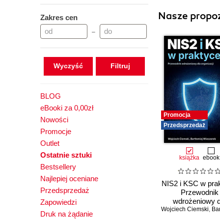
Nasze propoz
Zakres cen
–
Wyczyść
BLOG
eBooki za 0,00zł
Promocja
Nowości
Przedsprzedaż
Promocje
Outlet
Ostatnie sztuki
książka
ebook
Bestsellery
Najlepiej oceniane
NIS2 i KSC w pra
Przedsprzedaż
Przewodnik
wdrożeniowy d
Zapowiedzi
Wojciech Ciemski
organizacji
,
Bartłomiej
Druk na żądanie