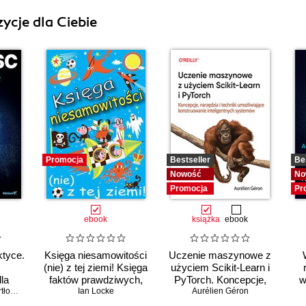
ycje dla Ciebie
Promocja
Bestseller
Be
Nowość
No
Promocja
Pr
ebook
książka
ebook
ktyce.
Księga niesamowitości
Uczenie maszynowe z
(nie) z tej ziemi! Księga
użyciem Scikit-Learn i
la
faktów prawdziwych,
PyTorch. Koncepcje,
w
 Wieczorek
choć niezwykłych
Ian Locke
narzędzia i techniki
Aurélien Géron
umożliwiające