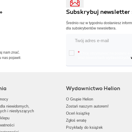
»
Subskrybuj newsletter 
Średnio raz w tygodniu dostaniesz infor
dla subskrybentów newslettera.
Daj nam znać.
*
Chcę otrzymywać na podany e-ma
u nas pojawił.
oraz nowościach wydawniczych.
nia
Wydawnictwo Helion
mocy
O Grupie Helion
dla niewidomych,
Zostań naszym autorem!
ych i niesłyszących
Oceń książkę
klepu
Zgłoś erratę
ywatności
Przykłady do książek