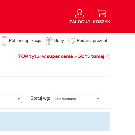
ZALOGUJ
KOSZYK
Pobierz aplikację
Bony
Podaruj prezent
TOP tytuł w super cenie » 50% taniej
Data wydania
Sortuj wg:
Data wydania