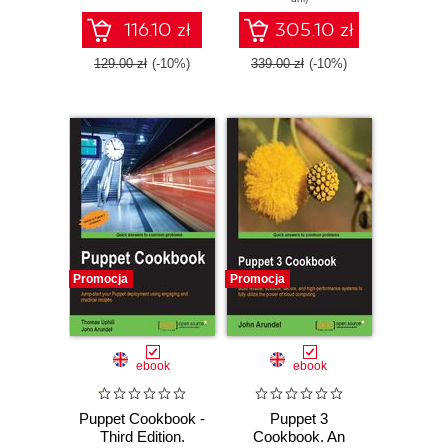
powerful tools
116.10 zł
305.10 zł
129.00 zł
(-10%)
339.00 zł
(-10%)
Promocja
Promocja
ebook
ebook
Puppet Cookbook -
Puppet 3
Third Edition.
Cookbook. An