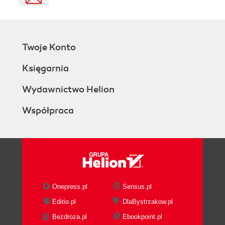
Twoje Konto
Księgarnia
Wydawnictwo Helion
Współpraca
Onepress.pl
Sensus.pl
Editio.pl
DlaBystrzakow.pl
Bezdroza.pl
Ebookpoint.pl