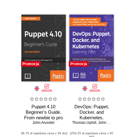
Promocja
Promocja
ebook
ebook
Puppet 4.10
DevOps: Puppet,
Beginner's Guide.
Docker, and
From newbie to pro
Kubernetes.
with Puppet 4.10 -
John Arundel
Thomas Uphill
Practical recipes to
,
John Arundel
,
Neepend
Second Edition
make the most of
(96,75 zł najniższa cena z 30 dni)
(254,25 zł najniższa cena z 30
DevOps with
dni)