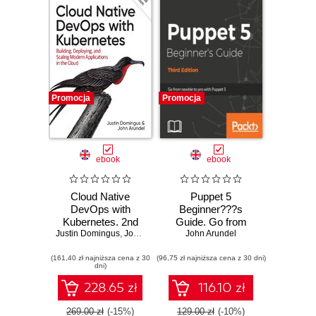
Promocja
Promocja
ebook
ebook
Cloud Native
Puppet 5
DevOps with
Beginner???s
Kubernetes. 2nd
Guide. Go from
Justin Domingus
Edition
,
John Arundel
newbie to pro with
John Arundel
Puppet 5 - Third
(161,40 zł najniższa cena z 30
(96,75 zł najniższa cena z 30 dni)
Edition
dni)
228.65 zł
116.10 zł
269.00 zł
(-15%)
129.00 zł
(-10%)