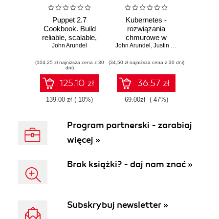
Puppet 2.7
Kubernetes -
Cookbook. Build
rozwiązania
reliable, scalable,
chmurowe w
secure, high-
John Arundel
John Arundel
świecie DevOps.
,
Justin Domingus
performance
Tworzenie,
(104,25 zł najniższa cena z 30
systems to fully
(34,50 zł najniższa cena z 30 dni)
wdrażanie i
dni)
utilize the power of
skalowanie
cloud computing
nowoczesnych
125.10 zł
36.57 zł
aplikacji
chmurowych
139.00 zł
(-10%)
69.00zł
(-47%)
Program partnerski - zarabiaj
więcej »
Brak książki? - daj nam znać »
Subskrybuj newsletter »