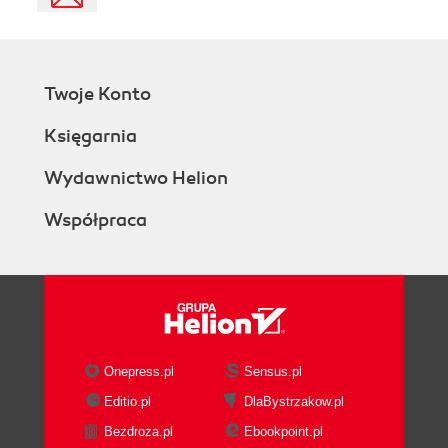
Twoje Konto
Księgarnia
Wydawnictwo Helion
Współpraca
Onepress.pl
Sensus.pl
Editio.pl
DlaBystrzakow.pl
Bezdroza.pl
Ebookpoint.pl