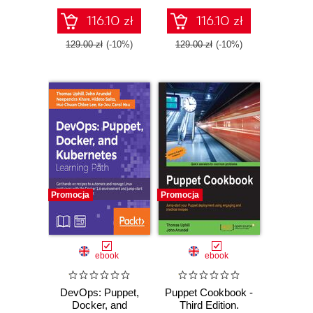
116.10 zł
116.10 zł
129.00 zł
(-10%)
129.00 zł
(-10%)
Promocja
Promocja
ebook
ebook
DevOps: Puppet,
Puppet Cookbook -
Docker, and
Third Edition.