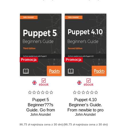
Promocja
Promocja
ebook
ebook
Puppet 5
Puppet 4.10
Beginner???s
Beginner's Guide.
Guide. Go from
From newbie to pro
newbie to pro with
John Arundel
with Puppet 4.10 -
John Arundel
Puppet 5 - Third
Second Edition
(96,75 zł najniższa cena z 30 dni)
Edition
(96,75 zł najniższa cena z 30 dni)