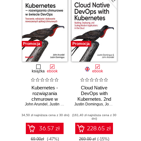
Promocja
Promocja
książka
ebook
ebook
Kubernetes -
Cloud Native
rozwiązania
DevOps with
chmurowe w
Kubernetes. 2nd
John Arundel
świecie DevOps.
,
Justin Domingus
Justin Domingus
Edition
,
John Arundel
Tworzenie,
(34,50 zł najniższa cena z 30 dni)
wdrażanie i
(161,40 zł najniższa cena z 30
dni)
skalowanie
nowoczesnych
36.57 zł
228.65 zł
aplikacji
chmurowych
69.00zł
(-47%)
269.00 zł
(-15%)