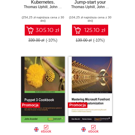
Kubernetes.
Jump-start your
Thomas Uphill
Practical recipes to
,
John Arundel
,
Puppet deployment
Thomas Uphill
Neependra Khare
,
John Arundel
,
Hideto Saito
,
Hui-
make the most of
using engaging and
(254,25 zł najniższa cena z 30
DevOps with
(104,25 zł najniższa cena z 30
practical recipes -
dni)
dni)
powerful tools
Third Edition
305.10 zł
125.10 zł
339.00 zł
(-10%)
139.00 zł
(-10%)
Promocja
Promocja
ebook
ebook