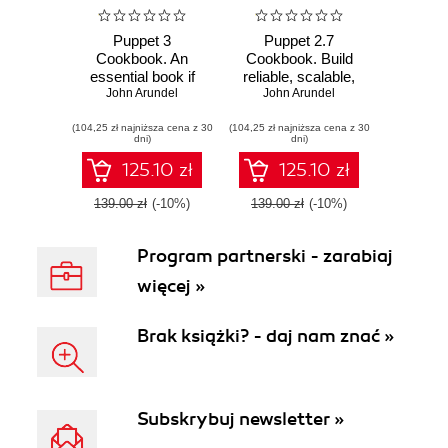
Puppet 3
Puppet 2.7
Cookbook. An
Cookbook. Build
essential book if
reliable, scalable,
John Arundel
you have
secure, high-
John Arundel
responsibility for
performance
(104,25 zł najniższa cena z 30
servers. Real-
(104,25 zł najniższa cena z 30
systems to fully
dni)
dni)
world examples
utilize the power of
and code will give
cloud computing
125.10 zł
125.10 zł
you Puppet
expertise, allowing
139.00 zł
(-10%)
139.00 zł
(-10%)
more control over
servers, cloud
Program partnerski - zarabiaj
computing, and
desktops. A time-
więcej »
saving, career-
enhancing tutorial -
Second Edition
Brak książki? - daj nam znać »
Subskrybuj newsletter »