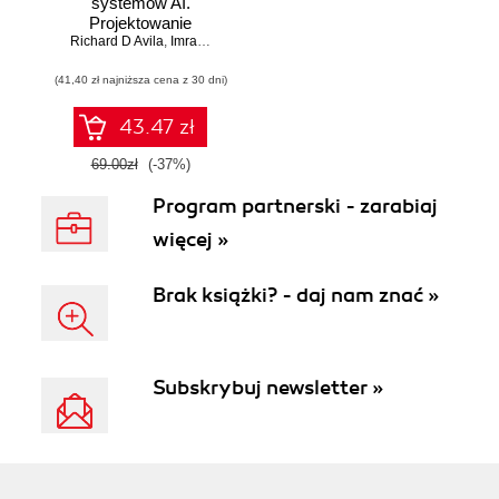
systemów AI.
Projektowanie
Richard D Avila
skalowalnego i
,
Imran Ahmad
niezawodnego
(41,40 zł najniższa cena z 30 dni)
oprogramowania
43.47 zł
69.00zł
(-37%)
Program partnerski - zarabiaj
więcej »
Brak książki? - daj nam znać »
Subskrybuj newsletter »