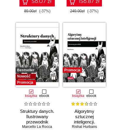
56.07 zł
156.87 zł
89.00zł
(-37%)
249.00zł
(-37%)
Bestseller
Promocja
Nowość
Promocja
książka
ebook
książka
ebook
Struktury danych.
Algorytmy
Ilustrowany
sztucznej
przewodnik
inteligencji.
Marcello La Rocca
Rishal Hurbans
Ilustrowany