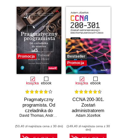
Promocja
Bestseller
Promocja
książka
ebook
książka
ebook
Pragmatyczny
CCNA 200-301.
programista. Od
Zostań
czeladnika do
administratorem
mistrza. Wydanie II
David Thomas
,
Andrew Hunt
Adam Józefiok
sieci
komputerowych
(53,40 zł najniższa cena z 30 dni)
(149,40 zł najniższa cena z 30
Cisco. Wydanie II
dni)