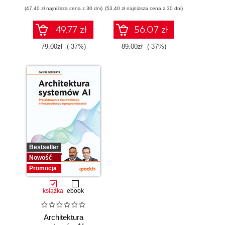
przewodnik
(47,40 zł najniższa cena z 30 dni)
(53,40 zł najniższa cena z 30 dni)
49.77 zł
56.07 zł
79.00zł
(-37%)
89.00zł
(-37%)
Bestseller
Nowość
Promocja
książka
ebook
Architektura