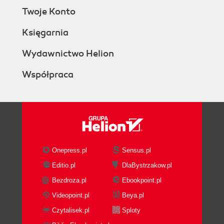
Twoje Konto
Księgarnia
Wydawnictwo Helion
Współpraca
Onepress.pl
Sensus.pl
Editio.pl
DlaBystrzakow.pl
Bezdroza.pl
Ebookpoint.pl
Videopoint.pl
Beya.pl
Czytalisek.pl
Sploty