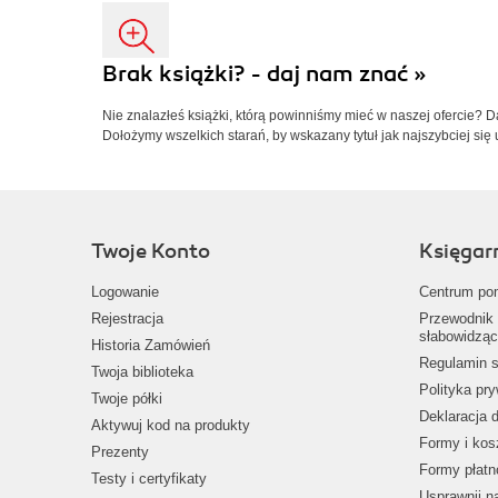
Brak książki? - daj nam znać »
Nie znalazłeś książki, którą powinniśmy mieć w naszej ofercie? 
Dołożymy wszelkich starań, by wskazany tytuł jak najszybciej się 
Twoje Konto
Księgar
Logowanie
Centrum po
Rejestracja
Przewodnik 
słabowidząc
Historia Zamówień
Regulamin s
Twoja biblioteka
Polityka pr
Twoje półki
Deklaracja 
Aktywuj kod na produkty
Formy i kos
Prezenty
Formy płatn
Testy i certyfikaty
Usprawnij 