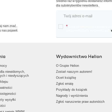
Średnio raz w tygodniu dostaniesz infor
dla subskrybentów newslettera.
Daj nam znać.
*
Chcę otrzymywać na podany e-ma
u nas pojawił.
oraz nowościach wydawniczych.
nia
Wydawnictwo Helion
mocy
O Grupie Helion
dla niewidomych,
Zostań naszym autorem!
ych i niesłyszących
Oceń książkę
klepu
Zgłoś erratę
ywatności
Przykłady do książek
dostępności
Nagrody i wyróżnienia
zty wysyłki
Zgłoś naruszenie praw autorskich
ości
nasz serwis WWW