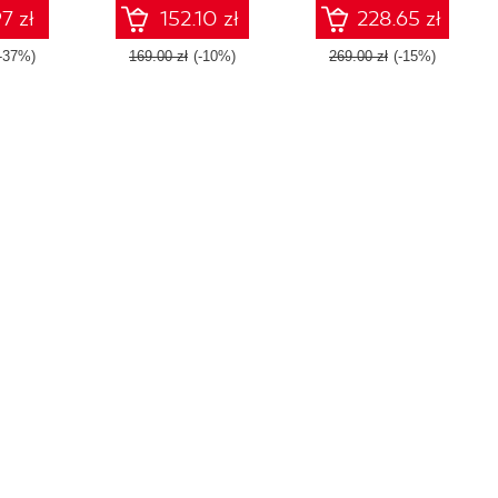
Second Edition
7 zł
152.10 zł
228.65 zł
-37%)
169.00 zł
(-10%)
269.00 zł
(-15%)