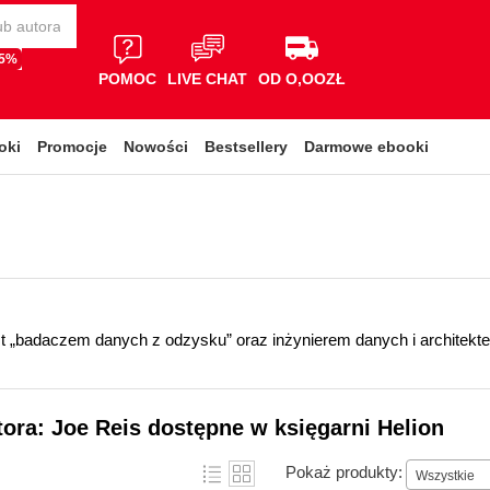
65%
POMOC
LIVE CHAT
OD O,OOZŁ
oki
Promocje
Nowości
Bestsellery
Darmowe ebooki
est „badaczem danych z odzysku” oraz inżynierem danych i architekt
tora: Joe Reis dostępne w księgarni Helion
Pokaż produkty:
Wszystkie