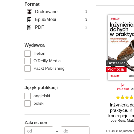
Format
Drukowane
1
Epub/Mobi
3
PDF
2
Wydawca
Helion
O'Reilly Media
Bestseller
Packt Publishing
Promocja
Język publikacji
książka
e
angielski
polski
Inżynieria 
praktyce. K
koncepcje i 
Joe Reis
technol
,
Matt
Zakres cen
–
(71,40 zł najniższa 