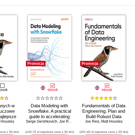
Promocja
Promocja
book
ebook
ebook
danych w
Data Modeling with
Fundamentals of Data
luczowe
Snowflake. A practical
Engineering. Plan and
najlepsze
guide to accelerating
Build Robust Data
ogie
 Housley
Snowflake development
Serge Gershkovich
,
Joe Reis
Joe Reis
Systems
,
Matt Housley
using universal
cena z 30 dni)
(126,75 zł najniższa cena z 30 dni)
modeling techniques -
(161,40 zł najniższa cena z 30 dni)