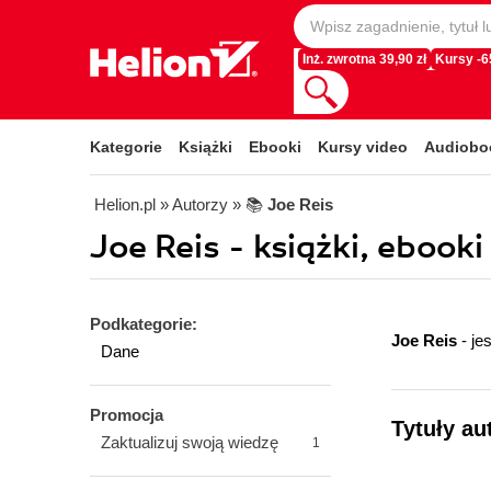
Inż. zwrotna 39,90 zł
Kursy -
Kategorie
Książki
Ebooki
Kursy video
Audiobo
Helion.pl
» Autorzy
» 📚
Joe Reis
Joe Reis - książki, ebooki
Podkategorie:
Joe Reis
- j
Dane
Promocja
Tytuły au
Zaktualizuj swoją wiedzę
1