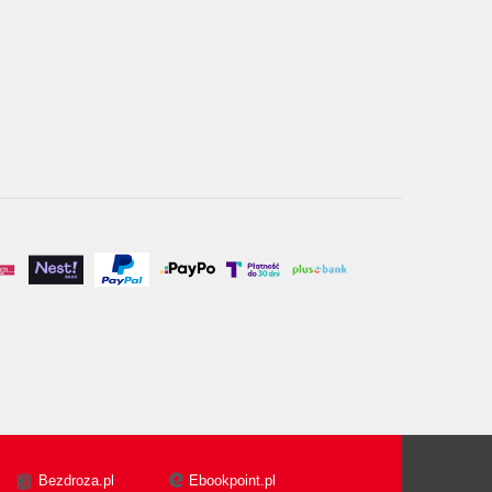
Bezdroza.pl
Ebookpoint.pl