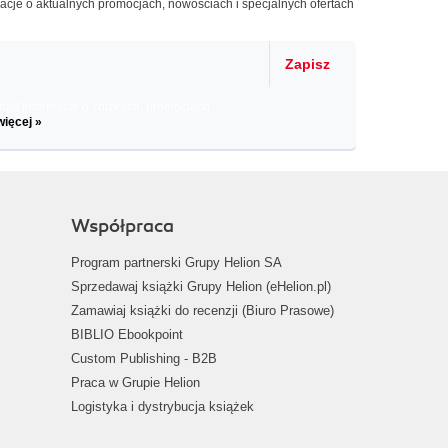
macje o aktualnych promocjach, nowościach i specjalnych ofertach
Zapisz
il informacje o zniżkach, promocjach
więcej »
Współpraca
Program partnerski Grupy Helion SA
Sprzedawaj książki Grupy Helion (eHelion.pl)
Zamawiaj książki do recenzji (Biuro Prasowe)
BIBLIO Ebookpoint
Custom Publishing - B2B
Praca w Grupie Helion
Logistyka i dystrybucja książek