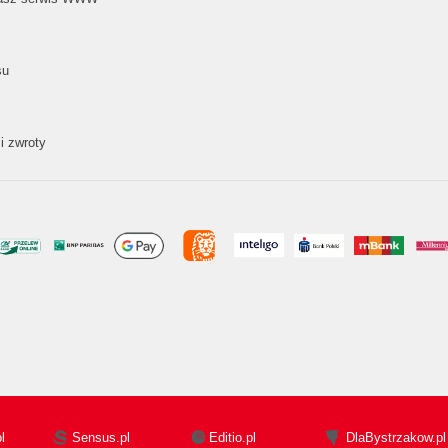
su
i zwroty
l
Sensus.pl
Editio.pl
DlaBystrzakow.pl