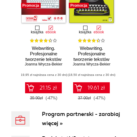
Promocja
Promocja
książka
ebook
książka
ebook
Webwriting.
Webwriting.
Profesjonalne
Profesjonalne
tworzenie tekstów
tworzenie tekstów
Joanna Wrycza-Bekier
dla Internetu.
Joanna Wrycza-Bekier
dla Internetu
Wydanie II
(19,95 zł najniższa cena z 30 dni)
zaktualizowane i
(18,50 zł najniższa cena z 30 dni)
poszerzone
21.15 zł
19.61 zł
39.90zł
(-47%)
37.00zł
(-47%)
Program partnerski - zarabiaj
więcej »