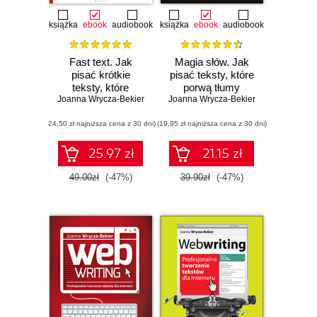
książka
ebook
audiobook
książka
ebook
audiobook
Fast text. Jak
Magia słów. Jak
pisać krótkie
pisać teksty, które
teksty, które
porwą tłumy
Joanna Wrycza-Bekier
błyskawicznie
Joanna Wrycza-Bekier
przyciągną uwagę
(24,50 zł najniższa cena z 30 dni)
(19,95 zł najniższa cena z 30 dni)
25.97 zł
21.15 zł
49.00zł
(-47%)
39.90zł
(-47%)