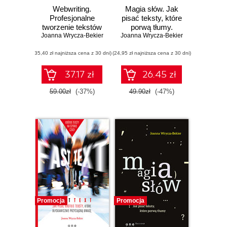
Webwriting.
Magia słów. Jak
Profesjonalne
pisać teksty, które
tworzenie tekstów
porwą tłumy.
Joanna Wrycza-Bekier
dla Internetu.
Joanna Wrycza-Bekier
Wydanie 2
Wydanie 3
rozszerzone
(35,40 zł najniższa cena z 30 dni)
(24,95 zł najniższa cena z 30 dni)
37.17 zł
26.45 zł
59.00zł
(-37%)
49.90zł
(-47%)
Promocja
Promocja