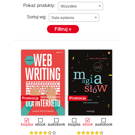
Pokaż produkty:
Wszystkie
Sortuj wg:
Data wydania
Filtruj »
Promocja
Promocja
książka
ebook
audiobook
książka
ebook
audiobook