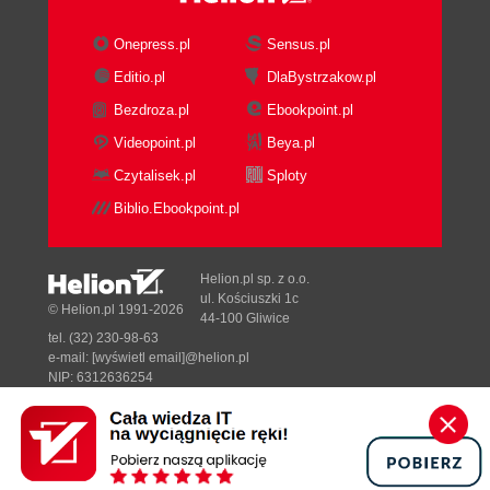
Onepress.pl
Sensus.pl
Editio.pl
DlaBystrzakow.pl
Bezdroza.pl
Ebookpoint.pl
Videopoint.pl
Beya.pl
Czytalisek.pl
Sploty
Biblio.Ebookpoint.pl
Helion.pl sp. z o.o.
ul. Kościuszki 1c
© Helion.pl 1991-2026
44-100 Gliwice
tel. (32) 230-98-63
e-mail:
[wyświetl email]@helion.pl
NIP: 6312636254
Regon: 241989027
Designed with ♥ by
Tonik.pl
Pełna wersja strony »