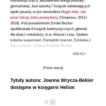
humanistycznych, absolwentka filologii polskiej i
germańskiej. Jest autorką 7 książek odsłaniających
tajniki pisania, w tym bestsellera
Magia słów. Jak
pisać teksty, które porwą tłumy
(Onepress, 2014 i
2018). Pod pseudonimem Emilia Becker
opublikowała 8 książek beletrystycznych, głównie
dla dzieci i młodzieży, m.in. Marcel i czas, Siedem
kolorów wspomnień, Pamiętniki marzeń, Szklanka z
koszyczkiem. Jej blog Poradnik Pisania
(
https://poradnikpisania.pl
) ma kilka tysięcy
więcej »
czytelników, których łączy pasja pisania.
[Pokaż więcej]
Tytuły autora: Joanna Wrycza-Bekier
dostępne w księgarni Helion