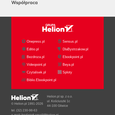
Współpraca
Onepress.pl
Sensus.pl
Editio.pl
DlaBystrzakow.pl
Bezdroza.pl
Ebookpoint.pl
Videopoint.pl
Beya.pl
Czytalisek.pl
Sploty
Biblio.Ebookpoint.pl
Helion.pl sp. z o.o.
ul. Kościuszki 1c
© Helion.pl 1991-2026
44-100 Gliwice
tel. (32) 230-98-63
e-mail:
[wyświetl email]@helion.pl