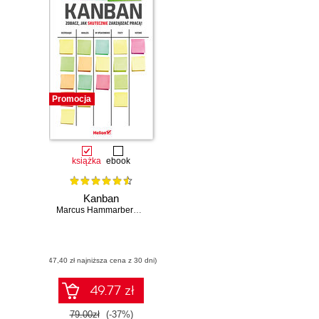
Promocja
książka
ebook
Kanban
Marcus Hammarberg
,
Joakim Sunden
(47,40 zł najniższa cena z 30 dni)
49.77 zł
79.00zł
(-37%)