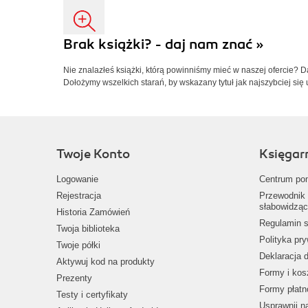
Brak książki? - daj nam znać »
Nie znalazłeś książki, którą powinniśmy mieć w naszej ofercie? 
Dołożymy wszelkich starań, by wskazany tytuł jak najszybciej się 
Twoje Konto
Księgar
Logowanie
Centrum po
Rejestracja
Przewodnik 
słabowidząc
Historia Zamówień
Regulamin s
Twoja biblioteka
Polityka pr
Twoje półki
Deklaracja 
Aktywuj kod na produkty
Formy i kos
Prezenty
Formy płatn
Testy i certyfikaty
Usprawnij 