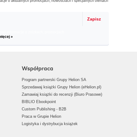
macje o aktualnych promocjach, nowościach i specjalnych ofertach
Zapisz
il informacje o zniżkach, promocjach
więcej »
Współpraca
Program partnerski Grupy Helion SA
Sprzedawaj książki Grupy Helion (eHelion.pl)
Zamawiaj książki do recenzji (Biuro Prasowe)
BIBLIO Ebookpoint
Custom Publishing - B2B
Praca w Grupie Helion
Logistyka i dystrybucja książek