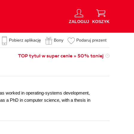
ZALOGUJ
KOSZYK
Pobierz aplikację
Bony
Podaruj prezent
TOP tytuł w super cenie » 50% taniej
 has worked in operating-systems development,
s a PhD in computer science, with a thesis in