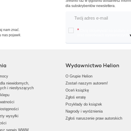
Średnio raz w tygodniu dostaniesz infor
dla subskrybentów newslettera.
Daj nam znać.
*
Chcę otrzymywać na podany e-ma
u nas pojawił.
oraz nowościach wydawniczych.
nia
Wydawnictwo Helion
mocy
O Grupie Helion
dla niewidomych,
Zostań naszym autorem!
ych i niesłyszących
Oceń książkę
klepu
Zgłoś erratę
ywatności
Przykłady do książek
dostępności
Nagrody i wyróżnienia
zty wysyłki
Zgłoś naruszenie praw autorskich
ości
nasz serwis WWW