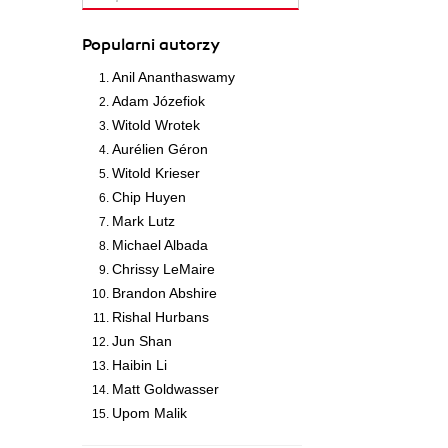
Popularni autorzy
Anil Ananthaswamy
Adam Józefiok
Witold Wrotek
Aurélien Géron
Witold Krieser
Chip Huyen
Mark Lutz
Michael Albada
Chrissy LeMaire
Brandon Abshire
Rishal Hurbans
Jun Shan
Haibin Li
Matt Goldwasser
Upom Malik