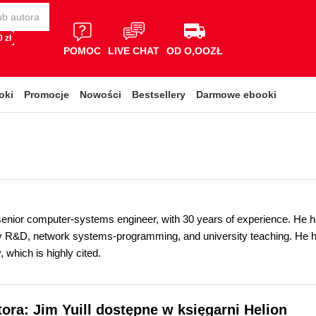
 zł
POMOC
LIVE CHAT
OD O,OOZŁ
oki
Promocje
Nowości
Bestsellery
Darmowe ebooki
a senior computer-systems engineer, with 30 years of experience. He
y R&D, network systems-programming, and university teaching. He ha
, which is highly cited.
tora: Jim Yuill dostępne w księgarni Helion