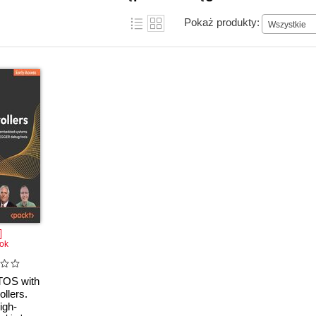
Pokaż produkty:
Wszystkie
ok
OS with
ollers.
igh-