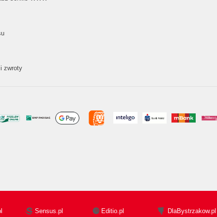
su
i zwroty
l
Sensus.pl
Editio.pl
DlaBystrzakow.pl