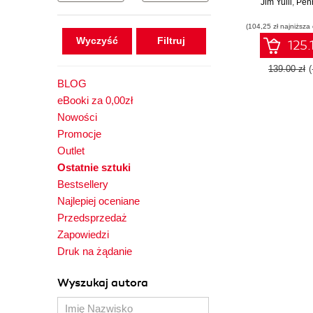
performance, 
Jim Yuill
,
Pen
embedded 
(104,25 zł najniższa
using Fre
Wyczyść
STM32 MCU
125.
SEGGER debug
Second Ed
139.00 zł
BLOG
eBooki za 0,00zł
Nowości
Promocje
Outlet
Ostatnie sztuki
Bestsellery
Najlepiej oceniane
Przedsprzedaż
Zapowiedzi
Druk na żądanie
Wyszukaj autora