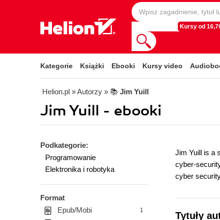
Kursy od 16,70
Kategorie
Książki
Ebooki
Kursy video
Audiobo
Helion.pl
» Autorzy
» 📚
Jim Yuill
Jim Yuill - ebooki
Podkategorie:
Jim Yuill is 
Programowanie
cyber-securit
Elektronika i robotyka
cyber security
Format
Epub/Mobi
1
Tytuły au