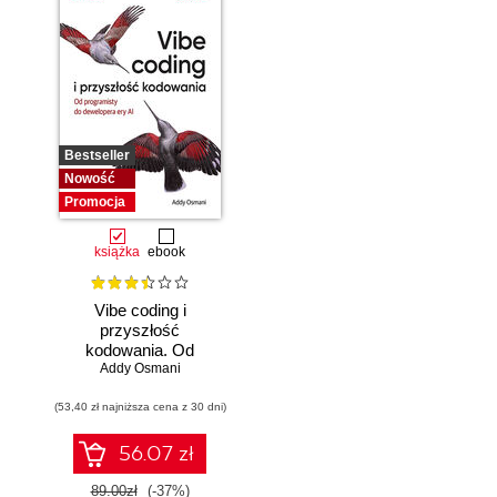
Bestseller
Nowość
Promocja
książka
ebook
Vibe coding i
przyszłość
kodowania. Od
programisty do
Addy Osmani
dewelopera ery AI
(53,40 zł najniższa cena z 30 dni)
56.07 zł
89.00zł
(-37%)