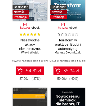
Bestseller
Bestseller
Nowość
Nowość
Promocja
Promocja
książka
ebook
książka
ebook
Niezawodne
Terraform w
układy
praktyce. Buduj i
elektroniczne.
automatyzuj
Witold Wrotek
Podręcznik
Mariusz Dworniczak
infrastrukturę
konstruktora
chmurową oraz
(52,20 zł najniższa cena z 30 dni)
(29,95 zł najniższa cena z 30 dni)
zarządzaj nią z
wykorzystaniem
Dockera
54.81 zł
35.94 zł
87.00zł
(-37%)
59.90zł
(-40%)