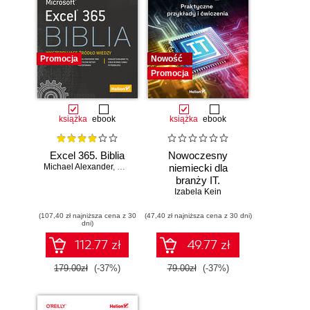
Promocja
Nowość
Promocja
książka
ebook
książka
ebook
Excel 365. Biblia
Nowoczesny
Michael Alexander
,
Dick Kusleika
niemiecki dla
branży IT.
Praktyczne
Izabela Kein
przykłady i
(107,40 zł najniższa cena z 30
(47,40 zł najniższa cena z 30 dni)
ćwiczenia
dni)
112.77 zł
49.77 zł
179.00zł
(-37%)
79.00zł
(-37%)