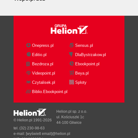
Onepress.pl
Sensus.pl
Editio.pl
DlaBystrzakow.pl
Bezdroza.pl
Ebookpoint.pl
Videopoint.pl
Beya.pl
Czytalisek.pl
Sploty
Biblio.Ebookpoint.pl
Helion.pl sp. z o.o.
ul. Kościuszki 1c
© Helion.pl 1991-2026
44-100 Gliwice
tel. (32) 230-98-63
e-mail:
[wyświetl email]@helion.pl