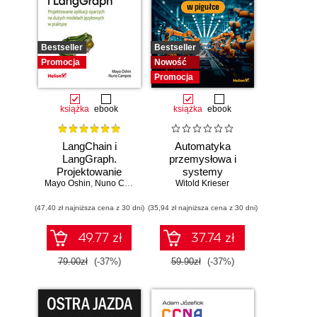
Bestseller
Bestseller
Promocja
Nowość
Promocja
książka
ebook
książka
ebook
LangChain i
Automatyka
LangGraph.
przemysłowa i
Projektowanie
systemy
Mayo Oshin
aplikacji opartych
,
Nuno Campos
sterowania w
Witold Krieser
na dużych
pigułce
(47,40 zł najniższa cena z 30 dni)
modelach
(35,94 zł najniższa cena z 30 dni)
językowych w
praktyce
49.77 zł
37.74 zł
79.00zł
(-37%)
59.90zł
(-37%)