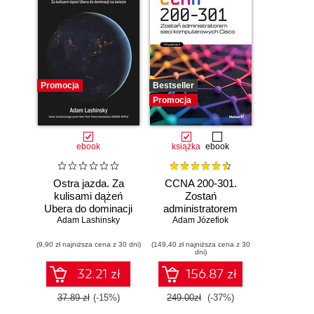
Promocja
Bestseller
Promocja
ebook
książka
ebook
Ostra jazda. Za
CCNA 200-301.
kulisami dążeń
Zostań
Ubera do dominacji
administratorem
Adam Lashinsky
na świecie
Adam Józefiok
sieci
komputerowych
(9,90 zł najniższa cena z 30 dni)
(149,40 zł najniższa cena z 30
Cisco. Wydanie II
dni)
32.21 zł
156.87 zł
37.89 zł
(-15%)
249.00zł
(-37%)