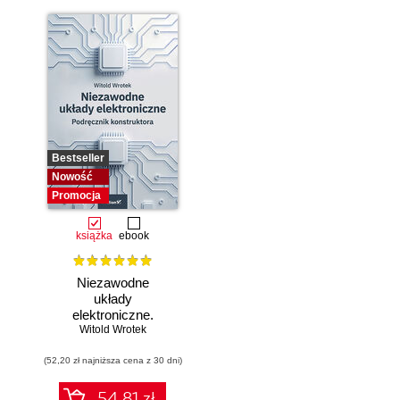
Bestseller
Nowość
Promocja
książka
ebook
Niezawodne
układy
elektroniczne.
Witold Wrotek
Podręcznik
konstruktora
(52,20 zł najniższa cena z 30 dni)
54.81 zł