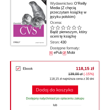
Wydawnictwo:
O'Reilly
Media
(Z chęcią
przeczytam książkę w
języku polskim)
Ocena:
Bądź pierwszym, który
oceni tę książkę
Stron:
430
Dostępne formaty:
ePub
Mobi
118,15 zł
Ebook
139,00 zł
(-15%)
118,15 zł najniższa cena z 30 dni
Dodaj do koszyka
Dostępny natychmiast po opłaceniu zakupu
lub