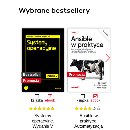
Wybrane bestsellery
Bestseller
Promocja
Promocj
Promocja
książka
ebook
książka
ebook
ksią
Systemy
Ansible w
Jak U
operacyjne.
praktyce.
h
Wydanie V
Automatyzacja