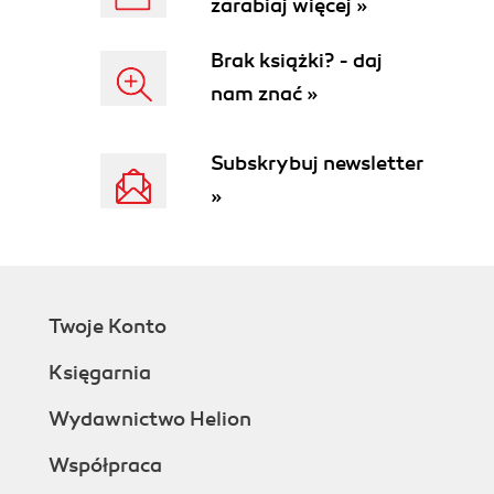
zarabiaj więcej »
2.2. Building Your First Repository
2.3. Importing Projects
Brak książki? - daj
2.4. Accessing Remote Repositories
nam znać »
2.5. Checking Out Files
2.6. Editing Files
2.7. Committing Changes
Subskrybuj newsletter
2.8. Updating Sandboxes
»
2.9. Adding Files
2.10. Removing Files
2.11. Exporting and Building Projects
2.12. Quick Tips for Success
II. Using CVS
Twoje Konto
3. Basic Use of CVS
3.1. General Information
Księgarnia
3.1.1. Lock Files
3.1.2. CVS Command Syntax
Wydawnictwo Helion
3.1.3. Choosing Your Editor
Współpraca
3.2. Sandboxes and Repositories
3.2.1. Permissions and