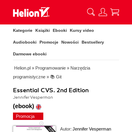
Kategorie
Książki
Ebooki
Kursy video
Audiobooki
Promocje
Nowości
Bestsellery
Darmowe ebooki
Helion.pl
»
Programowanie
»
Narzędzia
programistyczne
»
📚 Git
Essential CVS. 2nd Edition
Jennifer Vesperman
(ebook)
Promocja
Autor:
Jennifer Vesperman