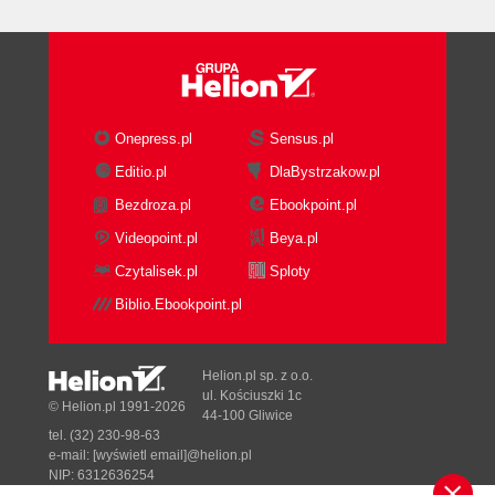
Ownership
3.2.2. Repository Paths
3.2.3. Browsing the Repository
3.2.4. Creating a Sandbox
3.2.5. Checking Out from
Onepress.pl
Sensus.pl
Multiple Repositories
Editio.pl
DlaBystrzakow.pl
3.2.6. Changing Repositories
Bezdroza.pl
Ebookpoint.pl
3.2.7. Editing Sandbox Files
3.3. Committing Changes to the
Videopoint.pl
Beya.pl
Repository
Czytalisek.pl
Sploty
3.3.1. Setting Revision
Biblio.Ebookpoint.pl
Numbers
3.3.2. When to Commit
3.3.3. Checking File Status
Helion.pl sp. z o.o.
3.4. Updating the Sandbox Files
ul. Kościuszki 1c
© Helion.pl 1991-2026
44-100 Gliwice
from the Repository
tel. (32) 230-98-63
3.4.1. Retrieving Past Revisions
e-mail:
[wyświetl email]@helion.pl
of a File
NIP: 6312636254
Regon: 241989027