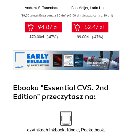
konfiguracji i proste
Brian 
instalowanie
Andrew S. Tanenbaum
,
Herbert Bos
Bas Meijer
,
Lorin Hochstein
,
René Mo
systemów.
(89,50 zł najniższa cena z 30 dni)
(49,50 zł najniższa cena z 30 dni)
(24,50 zł naj
Wydanie III
94.87 zł
52.47 zł
179.00zł
(-47%)
99.00zł
(-47%)
49.0
Ebooka
"Essential CVS. 2nd
Edition"
przeczytasz na:
czytnikach Inkbook, Kindle, Pocketbook,