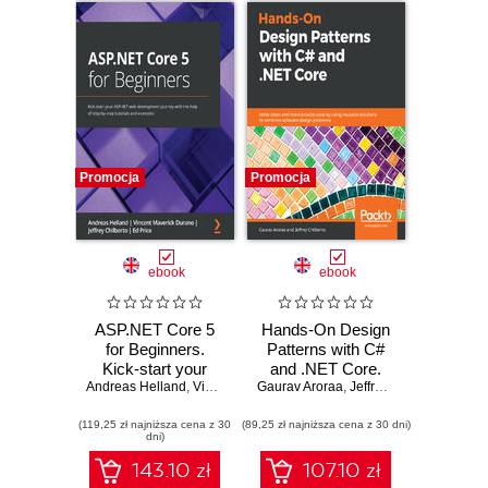
Promocja
Promocja
ebook
ebook
ASP.NET Core 5
Hands-On Design
for Beginners.
Patterns with C#
Kick-start your
and .NET Core.
Andreas Helland
ASP.NET web
,
Vincent Maverick Durano
Gaurav Aroraa
Write clean and
,
,
Jeffrey Chilberto
Jeffrey Chilberto
,
Ed Pr
development
maintainable code
(119,25 zł najniższa cena z 30
journey with the
(89,25 zł najniższa cena z 30 dni)
by using reusable
dni)
help of step-by-
solutions to
step tutorials and
common software
143.10 zł
107.10 zł
examples
design problems