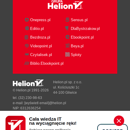
Onepress.pl
Sensus.pl
Editio.pl
DlaBystrzakow.pl
Bezdroza.pl
Ebookpoint.pl
Videopoint.pl
Beya.pl
Czytalisek.pl
Sploty
Biblio.Ebookpoint.pl
Helion.pl sp. z o.o.
ul. Kościuszki 1c
© Helion.pl 1991-2026
44-100 Gliwice
tel. (32) 230-98-63
e-mail:
[wyświetl email]@helion.pl
NIP: 6312636254
Regon: 241989027
Designed with ♥ by
Tonik.pl