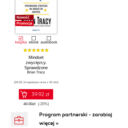
Nowość
Promocja
książka
ebook
audiobook
Mindset
zwycięzcy.
Sprawdzone
strategie na drodze
Brian Tracy
do sukcesu
(39,92 zł najniższa cena z 30 dni)
39.92 zł
49.90zł
(-20%)
Program partnerski - zarabiaj
więcej »