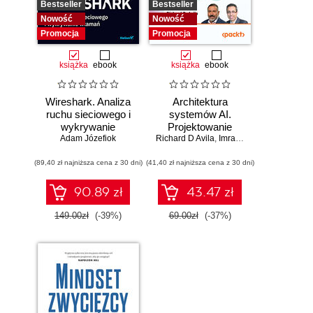
Bestseller
Bestseller
Nowość
Nowość
Promocja
Promocja
książka
ebook
książka
ebook
Wireshark. Analiza
Architektura
ruchu sieciowego i
systemów AI.
wykrywanie
Projektowanie
Adam Józefiok
włamań
Richard D Avila
skalowalnego i
,
Imran Ahmad
niezawodnego
(89,40 zł najniższa cena z 30 dni)
(41,40 zł najniższa cena z 30 dni)
oprogramowania
90.89 zł
43.47 zł
149.00zł
(-39%)
69.00zł
(-37%)