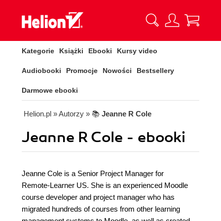
Kategorie
Książki
Ebooki
Kursy video
Audiobooki
Promocje
Nowości
Bestsellery
Darmowe ebooki
Helion.pl
» Autorzy
» 📚
Jeanne R Cole
Jeanne R Cole - ebooki
Jeanne Cole is a Senior Project Manager for
Remote-Learner US. She is an experienced Moodle
course developer and project manager who has
migrated hundreds of courses from other learning
management systems to Moodle, as well as created