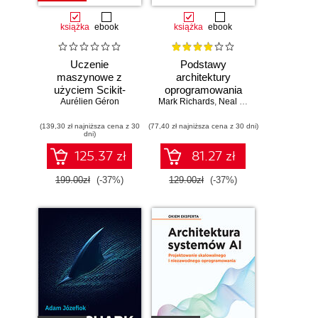
książka
ebook
książka
ebook
Uczenie
Podstawy
maszynowe z
architektury
użyciem Scikit-
oprogramowania
Learn i PyTorch.
Aurélien Géron
Mark Richards
dla inżynierów.
,
Neal Ford
Koncepcje,
Wydanie II
(139,30 zł najniższa cena z 30
narzędzia i techniki
(77,40 zł najniższa cena z 30 dni)
dni)
umożliwiające
konstruowanie
125.37 zł
81.27 zł
inteligentnych
systemów
199.00zł
(-37%)
129.00zł
(-37%)