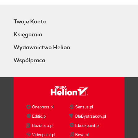
Twoje Konto
Księgarnia
Wydawnictwo Helion
Współpraca
Onepress.pl
Sensus.pl
Editio.pl
DlaBystrzakow.pl
Bezdroza.pl
Ebookpoint.pl
Videopoint.pl
Beya.pl