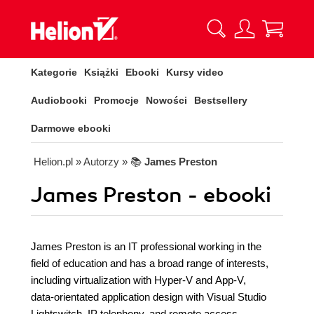
Kategorie
Książki
Ebooki
Kursy video
Audiobooki
Promocje
Nowości
Bestsellery
Darmowe ebooki
Helion.pl
» Autorzy
» 📚
James Preston
James Preston - ebooki
James Preston is an IT professional working in the
field of education and has a broad range of interests,
including virtualization with Hyper-V and App-V,
data-orientated application design with Visual Studio
Lightswitch, IP telephony, and remote access