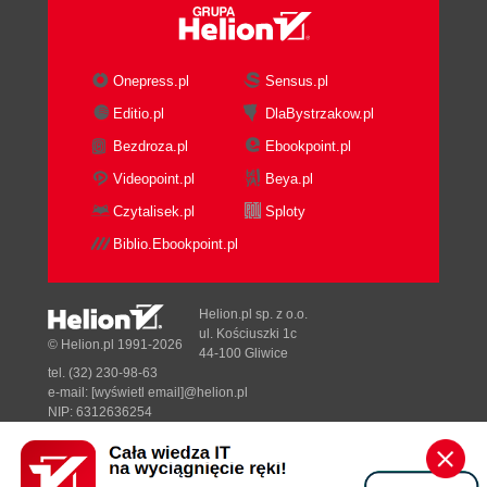
Onepress.pl
Sensus.pl
Editio.pl
DlaBystrzakow.pl
Bezdroza.pl
Ebookpoint.pl
Videopoint.pl
Beya.pl
Czytalisek.pl
Sploty
Biblio.Ebookpoint.pl
Helion.pl sp. z o.o.
ul. Kościuszki 1c
© Helion.pl 1991-2026
44-100 Gliwice
tel. (32) 230-98-63
e-mail:
[wyświetl email]@helion.pl
NIP: 6312636254
Regon: 241989027
Designed with ♥ by
Tonik.pl