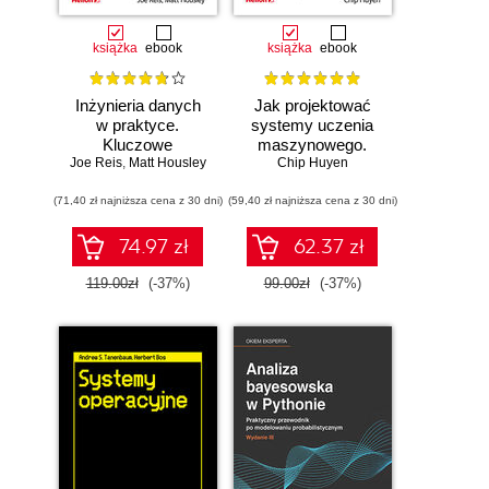
książka
ebook
książka
ebook
Inżynieria danych
Jak projektować
w praktyce.
systemy uczenia
Kluczowe
maszynowego.
Joe Reis
koncepcje i
,
Matt Housley
Chip Huyen
Iteracyjne
najlepsze
tworzenie aplikacji
(71,40 zł najniższa cena z 30 dni)
technologie
(59,40 zł najniższa cena z 30 dni)
gotowych do pracy
74.97 zł
62.37 zł
119.00zł
(-37%)
99.00zł
(-37%)