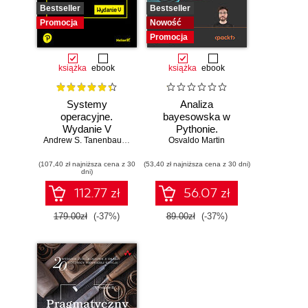
Bestseller
Bestseller
Promocja
Nowość
Promocja
książka
ebook
książka
ebook
Systemy
Analiza
operacyjne.
bayesowska w
Wydanie V
Pythonie.
Andrew S. Tanenbaum
,
Herbert Bos
Osvaldo Martin
Praktyczny
przewodnik po
(107,40 zł najniższa cena z 30
(53,40 zł najniższa cena z 30 dni)
modelowaniu
dni)
probabilistycznym.
Wydanie III
112.77 zł
56.07 zł
179.00zł
(-37%)
89.00zł
(-37%)