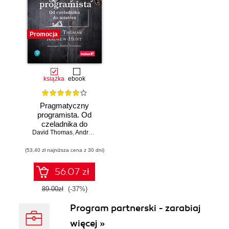
Promocja
książka
ebook
Pragmatyczny
programista. Od
czeladnika do
mistrza. Wydanie II
David Thomas
,
Andrew Hunt
(53,40 zł najniższa cena z 30 dni)
56.07 zł
89.00zł
(-37%)
Program partnerski - zarabiaj
więcej »