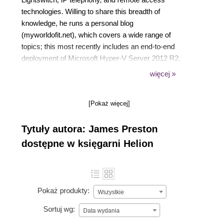
technologies. Willing to share this breadth of
knowledge, he runs a personal blog
(myworldofit.net), which covers a wide range of
topics; this most recently includes an end-to-end
deployment of Microsoft Hyper-V Server 2012 R2,
publishing a WebDAV server, the effective
więcej »
integration of student databases with virtual learning
environments, and a take on an enterprise Wi-Fi
[Pokaż więcej]
deployment. James has previously provided
technical reviews for books on Microsoft Hyper-V
Tytuły autora: James Preston
and Citrix VDI-In-A-Box. When not working, he can
be found in a local coffee shop, having a go at the
dostępne w księgarni Helion
latest computer games or planning the training
program for his local Air Cadet squadron.
Pokaż produkty:
Wszystkie
Sortuj wg:
Data wydania