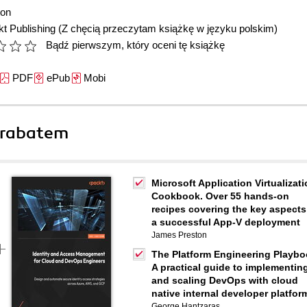
ton
t Publishing
(Z chęcią przeczytam książkę w języku polskim)
Bądź pierwszym, który oceni tę książkę
PDF
ePub
Mobi
 rabatem
Microsoft Application Virtualizat
Cookbook. Over 55 hands-on
recipes covering the key aspects
a successful App-V deployment
James Preston
The Platform Engineering Playbo
A practical guide to implementin
and scaling DevOps with cloud
native internal developer platfor
George Hantzaras