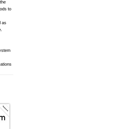
 the
ods to
l as
e.
System
cations