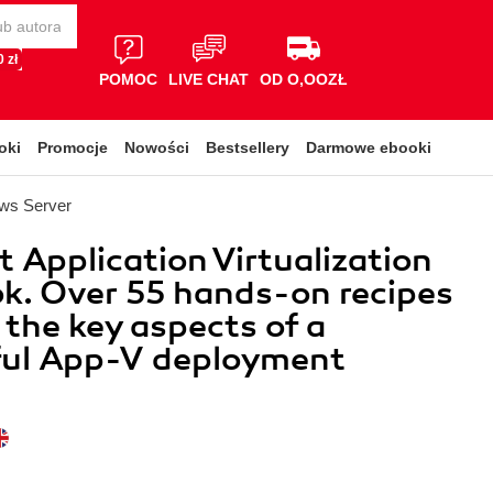
 zł
POMOC
LIVE CHAT
OD O,OOZŁ
oki
Promocje
Nowości
Bestsellery
Darmowe ebooki
ws Server
t Application Virtualization
k. Over 55 hands-on recipes
 the key aspects of a
ful App-V deployment