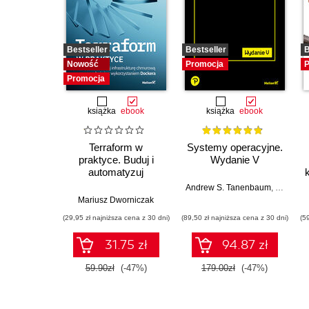
Bestseller
Bestseller
B
Nowość
Promocja
P
Promocja
książka
ebook
książka
ebook
Terraform w
Systemy operacyjne.
praktyce. Buduj i
Wydanie V
automatyzuj
infrastrukturę
Andrew S. Tanenbaum
,
Herbert 
chmurową oraz
Mariusz Dworniczak
zarządzaj nią z
(29,95 zł najniższa cena z 30 dni)
(89,50 zł najniższa cena z 30 dni)
(5
wykorzystaniem
Dockera
31.75 zł
94.87 zł
59.90zł
(-47%)
179.00zł
(-47%)