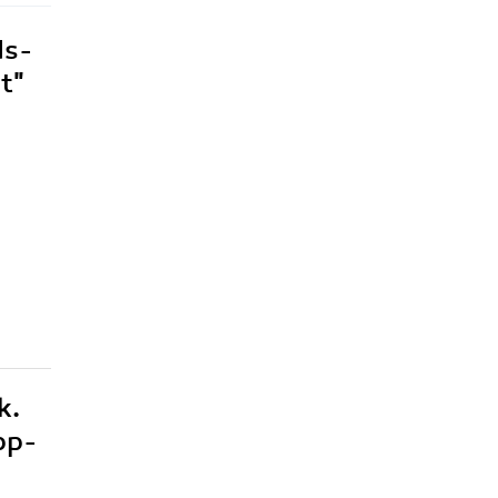
ds-
t"
k.
pp-