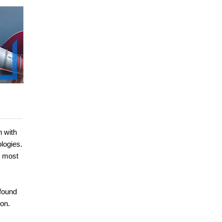
n with
logies.
s most
 found
ron.