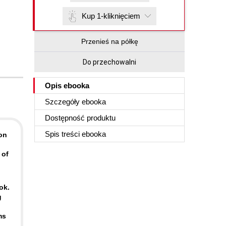
Kup 1-kliknięciem
Przenieś na półkę
Do przechowalni
Opis
ebooka
Szczegóły
ebooka
Dostępność produktu
Spis treści
ebooka
ion
 of
ok.
g
ms