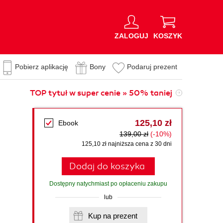
ZALOGUJ
KOSZYK
Pobierz aplikację
Bony
Podaruj prezent
TOP tytuł w super cenie » 50% taniej
125,10 zł
Ebook
139,00 zł
(-10%)
125,10 zł najniższa cena z 30 dni
Dodaj do koszyka
Dostępny natychmiast po opłaceniu zakupu
lub
Kup na prezent