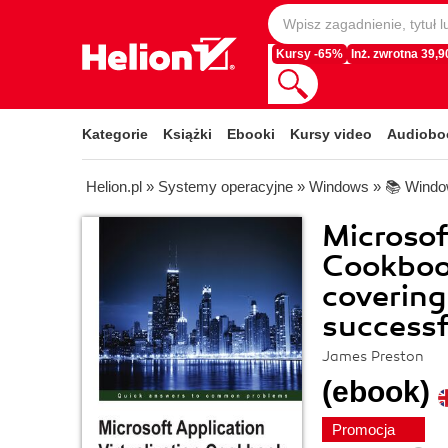
Kursy -65%
Inż. zwrotna 39,90
Kategorie
Książki
Ebooki
Kursy video
Audiobo
Helion.pl
»
Systemy operacyjne
»
Windows
»
📚 Windo
Microsof
Cookboo
covering
success
James Preston
(ebook)
Promocja