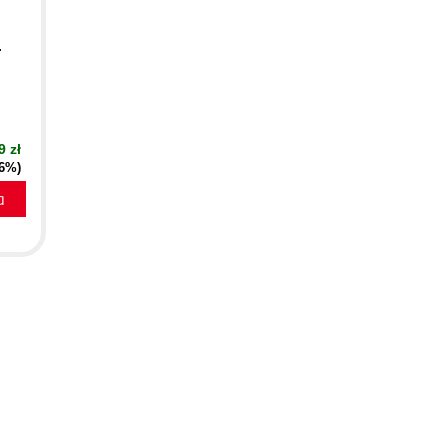
.
9 zł
16%)
a