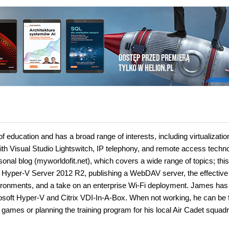
f education and has a broad range of interests, including virtualizatio
ith Visual Studio Lightswitch, IP telephony, and remote access techno
sonal blog (myworldofit.net), which covers a wide range of topics; thi
t Hyper-V Server 2012 R2, publishing a WebDAV server, the effective
environments, and a take on an enterprise Wi-Fi deployment. James has
rosoft Hyper-V and Citrix VDI-In-A-Box. When not working, he can be
r games or planning the training program for his local Air Cadet squad