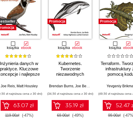
estseller
Promocja
Promocja
romocja
książka
ebook
książka
ebook
książka
eboo
Inżynieria danych w
Kubernetes.
Terraform. Twor
praktyce. Kluczowe
Tworzenie
infrastruktury
koncepcje i najlepsze
niezawodnych
pomocą kodu
technologie
systemów
Wydanie III
Bos
rozproszonych.
Joe Reis
,
Matt Housley
Brendan Burns
,
Joe Beda
,
Kelsey Hightower
Yevgeniy Brikm
,
Lachl
Wydanie III
9,50 zł najniższa cena z 30 dni)
(34,50 zł najniższa cena z 30 dni)
(49,50 zł najniższa cena 
63.07 zł
35.19 zł
52.47 z
119.00zł
(-47%)
69.00zł
(-49%)
99.00zł
(-47%