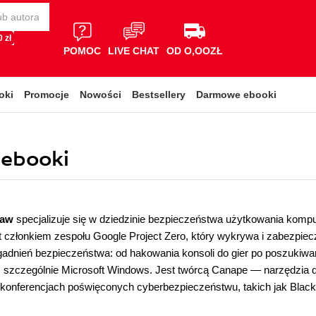
 zł
POMOC
LIVE CHAT
OD O,OOZŁ
oki
Promocje
Nowości
Bestsellery
Darmowe ebooki
 ebooki
haw
specjalizuje się w dziedzinie bezpieczeństwa użytkowania kompute
t członkiem zespołu Google Project Zero, który wykrywa i zabezpiecz
adnień bezpieczeństwa: od hakowania konsoli do gier po poszukiwa
 szczególnie Microsoft Windows. Jest twórcą Canape — narzędzia do
 konferencjach poświęconych cyberbezpieczeństwu, takich jak Bl