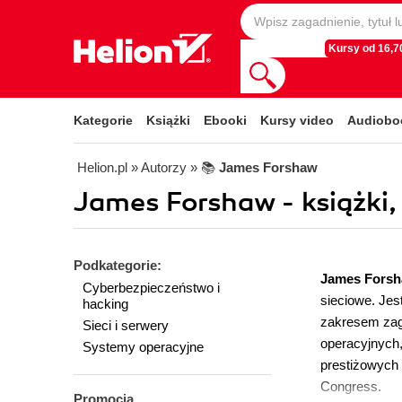
Kursy od 16,70
Kategorie
Książki
Ebooki
Kursy video
Audiobo
Helion.pl
» Autorzy
» 📚
James Forshaw
James Forshaw - książki,
Podkategorie:
James Fors
Cyberbezpieczeństwo i
sieciowe. Jes
hacking
zakresem zag
Sieci i serwery
operacyjnych,
Systemy operacyjne
prestiżowych
Congress.
Promocja