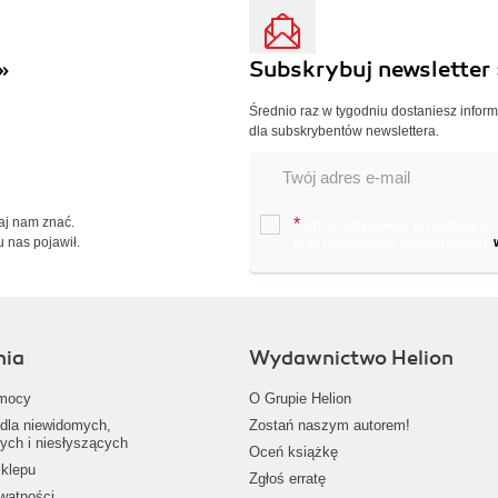
»
Subskrybuj newsletter 
Średnio raz w tygodniu dostaniesz infor
dla subskrybentów newslettera.
Daj nam znać.
*
Chcę otrzymywać na podany e-ma
u nas pojawił.
oraz nowościach wydawniczych.
nia
Wydawnictwo Helion
mocy
O Grupie Helion
dla niewidomych,
Zostań naszym autorem!
ych i niesłyszących
Oceń książkę
klepu
Zgłoś erratę
ywatności