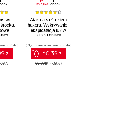
book
książka
ebook
ństwo
Atak na sieć okiem
środka.
hakera. Wykrywanie i
sowe
eksploatacja luk w
ie na
rshaw
zabezpieczeniach sieci
James Forshaw
ianie,
cena z 30 dni)
 i audyt
(59,40 zł najniższa cena z 30 dni)
mu
9 zł
60.39 zł
-39%)
99.00zł
(-39%)