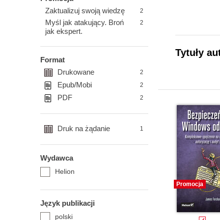
Zaktualizuj swoją wiedzę
2
Myśl jak atakujący. Broń
2
jak ekspert.
Tytuły au
Format
Drukowane
2
Epub/Mobi
2
PDF
2
Druk na żądanie
1
Wydawca
Helion
Promocja
Język publikacji
polski