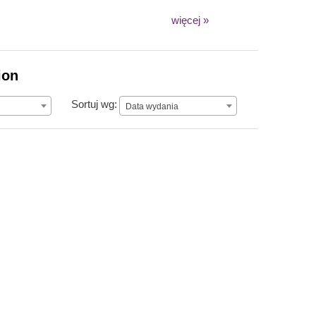
więcej »
ion
Data wydania
Sortuj wg:
Data wydania