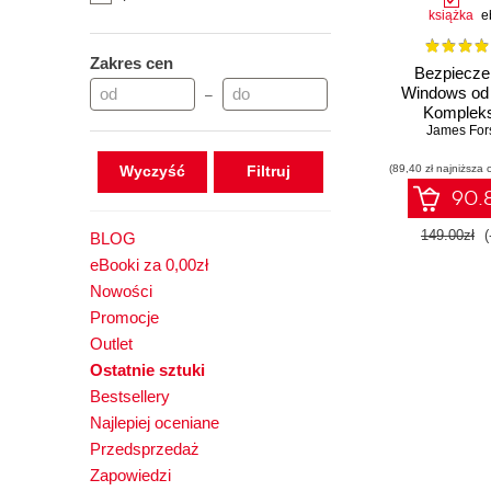
książka
e
Zakres cen
Bezpiecze
Windows od 
–
Komplek
spojrzen
James Fo
uwierzyteln
Wyczyść
(89,40 zł najniższa 
autoryzację
syste
90.8
149.00zł
(
BLOG
eBooki za 0,00zł
Nowości
Promocje
Outlet
Ostatnie sztuki
Bestsellery
Najlepiej oceniane
Przedsprzedaż
Zapowiedzi