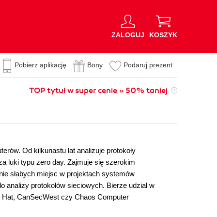
ZALOGUJ
KOSZYK
Pobierz aplikację
Bony
Podaruj prezent
TOP tytuł w super cenie » 50% taniej
rów. Od kilkunastu lat analizuje protokoły
a luki typu zero day. Zajmuje się szerokim
nie słabych miejsc w projektach systemów
 analizy protokołów sieciowych. Bierze udział w
ack Hat, CanSecWest czy Chaos Computer